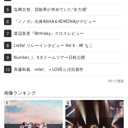
塩﨑太智、芸能界が求めていた“全力感”
『ノノガ』出身ASHA＆KOKONAがデビュー
渡辺美里『Birthday』クロスレビュー
Liella! リレーインタビュー Vol.9：岬 なこ
Number_i、5大ドームツアー日程公開
斉藤和義、milet、＝LOVEら注目新作
00:11更新
画像ランキング