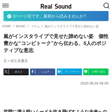
2ページ目です。最初から読みませんか?
HOME
MUSIC
MOVIE
TECH
BOOK
HOME
MUSIC
コラム
嵐がインスタライブで見せた諦めない姿
嵐がインスタライブで見せた諦めない姿 個性
豊かな“コンビトーク”から伝わる、5人のポジ
ティブな意志
文＝佐久良夏生
ポスト
シェア
ブックマーク
LINEで送る
2020.08.04 06:00
世間に漂う暗いムードを吹き飛ばすような未来への