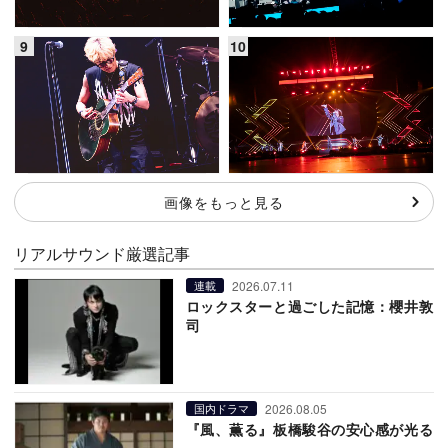
画像をもっと見る
リアルサウンド厳選記事
2026.07.11
連載
ロックスターと過ごした記憶：櫻井敦
司
2026.08.05
国内ドラマ
『風、薫る』板橋駿谷の安心感が光る