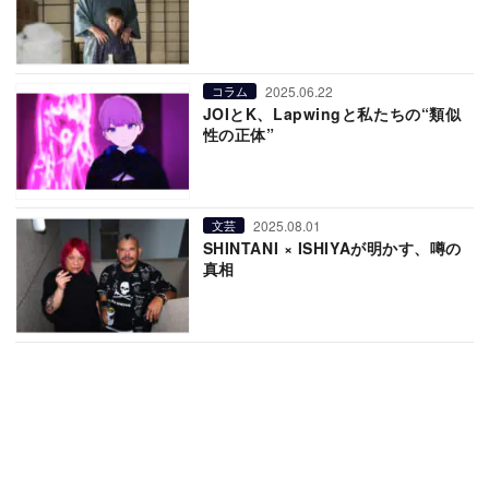
2025.06.22
コラム
JOIとK、Lapwingと私たちの“類似
性の正体”
2025.08.01
文芸
SHINTANI × ISHIYAが明かす、噂の
真相