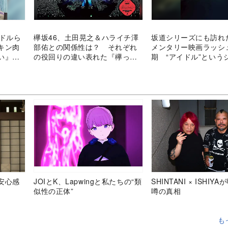
イドルら
欅坂46、土田晃之＆ハライチ澤
坂道シリーズにも訪れ
キン肉
部佑との関係性は？ それぞれ
メンタリー映画ラッシ
い』で
の役回りの違い表れた『欅っ
期 “アイドル”という
て、書けない？』MCに注目
省みる好機となるか
安心感
JOIとK、Lapwingと私たちの“類
SHINTANI × ISHIY
似性の正体”
噂の真相
も