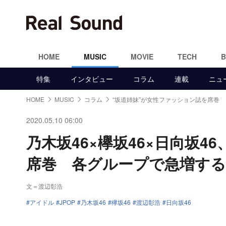
HOME
MUSIC
MOVIE
TECH
特集
インタビュー
コラム
連載
ニュ
HOME
MUSIC
コラム
“坂道姉妹”が女性ファッション誌を席巻
2020.05.10 06:00
乃木坂46×欅坂46×日向坂4
席巻 各グループで急増す
文＝渡辺彰浩
アイドル
JPOP
乃木坂46
欅坂46
渡辺彰浩
日向坂46