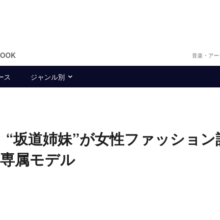
BOOK
音楽・アー
ース
ジャンル別
6、“坂道姉妹”が女性ファッション
る専属モデル