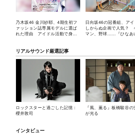
乃木坂46 金川紗耶、4期生初フ
日向坂46の冠番組、ア
ァッション誌専属モデルに選ば
しからぬ企画で人気？ 
れた理由 アイドル活動で身に
マン、野球……『ひなあ
つけた自信と表現力
奮闘するメンバーたち
リアルサウンド厳選記事
ロックスターと過ごした記憶：
『風、薫る』板橋駿谷の
櫻井敦司
が光る
インタビュー