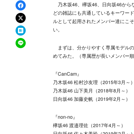
Facebookでシェア
乃木坂46、欅坂46、日向坂46か
どの雑誌にも共通しているキーワー
xでポスト
ルとして起用されたメンバー達にこ
はてなブックマーク
い。
LINEで送る
まずは、分かりやすく専属モデルの
めてみた。（専属歴が長いメンバー
『CanCam』
乃木坂46 松村沙友理（2015年3月～
乃木坂46 山下美月（2018年8月～）
日向坂46 加藤史帆（2019年2月～）
『non-no』
欅坂46 渡邉理佐（2017年4月～）
日向坂46 佐々木美玲（2019年2月～