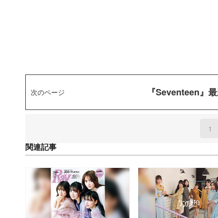
『Seventee
次のページ
1
(
関連記事