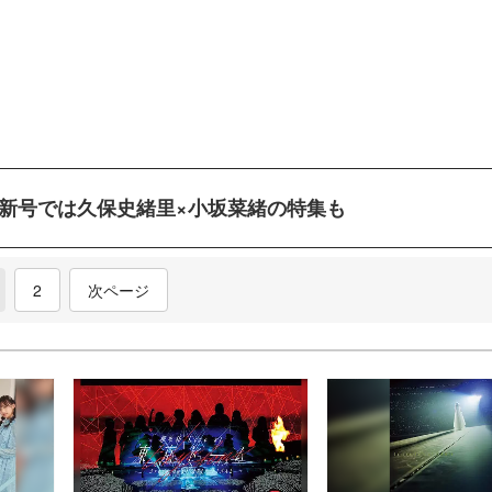
n』最新号では久保史緒里×小坂菜緒の特集も
current)
2
次ページ