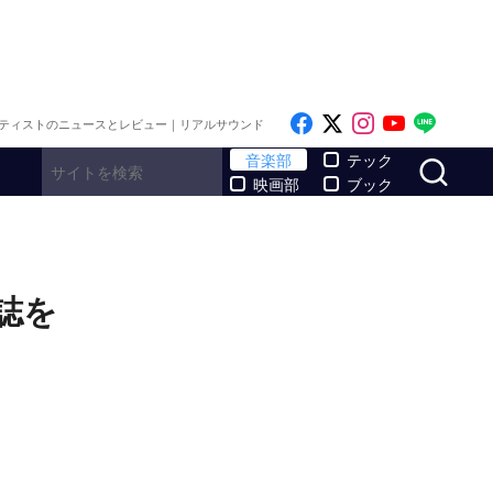
Like on Facebook
Follow on x
Follow on I
Follow o
Follo
ティストのニュースとレビュー｜リアルサウンド
サ
音楽部
テック
映画部
ブック
誌を