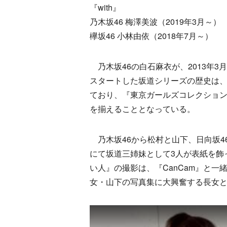
『with』
乃木坂46 梅澤美波（2019年3月～）
欅坂46 小林由依（2018年7月～）
乃木坂46の白石麻衣が、2013年3
スタートした坂道シリーズの歴史は
ており、『東京ガールズコレクショ
を揃えることとなっている。
乃木坂46から松村と山下、日向坂46か
にて坂道三姉妹として3人が表紙を飾
い人』の撮影は、『CanCam』と一緒
女・山下の写真集に大興奮する長女