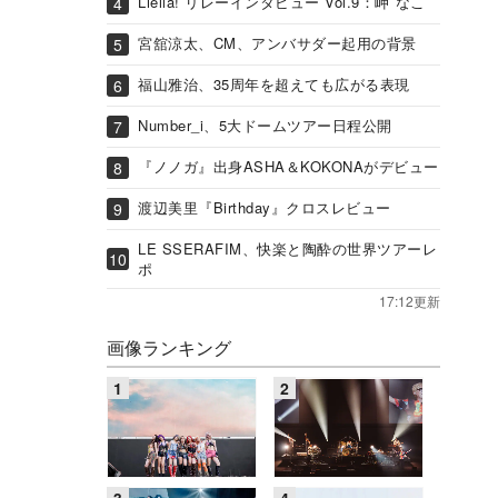
Liella! リレーインタビュー Vol.9：岬 なこ
宮舘涼太、CM、アンバサダー起用の背景
福山雅治、35周年を超えても広がる表現
Number_i、5大ドームツアー日程公開
『ノノガ』出身ASHA＆KOKONAがデビュー
渡辺美里『Birthday』クロスレビュー
LE SSERAFIM、快楽と陶酔の世界ツアーレ
ポ
17:12更新
画像ランキング