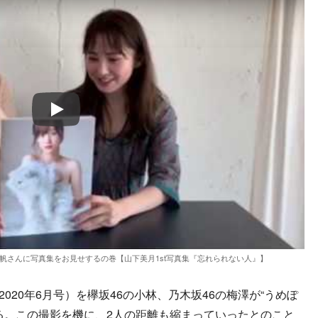
Play
藤史帆さんに写真集をお見せするの巻【山下美月1st写真集『忘れられない人』】
020年6月号）を欅坂46の小林、乃木坂46の梅澤が“うめぽ
る。この撮影を機に、2人の距離も縮まっていったとのこと