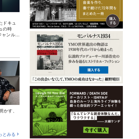
たドキュ
ュの時
ジャンルを
Aが明かす、
っとみる