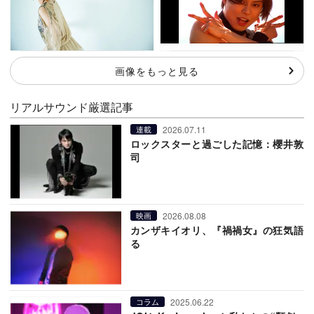
画像をもっと見る
リアルサウンド厳選記事
2026.07.11
連載
ロックスターと過ごした記憶：櫻井敦
司
2026.08.08
映画
カンザキイオリ、『禍禍女』の狂気語
る
2025.06.22
コラム