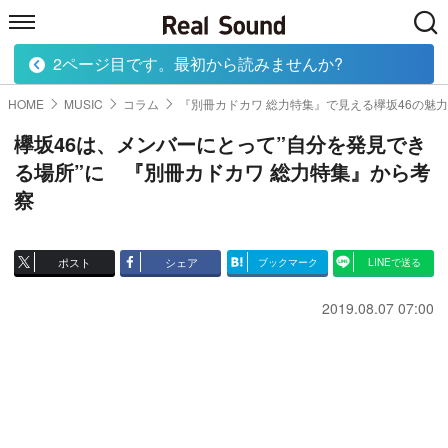
2ページ目です。最初から読みませんか?
HOME
MUSIC
MOVIE
TECH
BOOK
HOME
MUSIC
コラム
『別冊カドカワ 総力特集』で見える欅坂46の魅力
欅坂46は、メンバーにとって”自分を発見でき
る場所”に 『別冊カドカワ 総力特集』から考
察
ポスト
シェア
ブックマーク
LINEで送る
2019.08.07 07:00