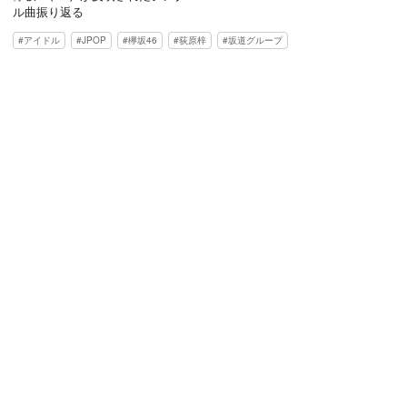
ル曲振り返る
アイドル
JPOP
欅坂46
荻原梓
坂道グループ