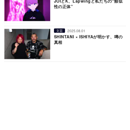
JOIとK、Lapwingと私たちの“類似
性の正体”
2025.08.01
文芸
SHINTANI × ISHIYAが明かす、噂の
真相