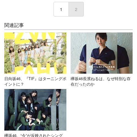
1
2
(current)
関連記事
日向坂46、『TIF』はターニングポ
欅坂46長濱ねるは、なぜ特別な存
イントに？
在だったのか
欅坂46、“今”が反映されたシング