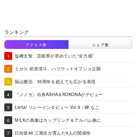
ランキング
アクセス数
シェア数
塩﨑太智、芸能界が求めていた“全力感”
ミセス 若井滉斗、ハリウッドオフショ公開
福山雅治、35周年を超えても広がる表現
『ノノガ』出身ASHA＆KOKONAがデビュー
Liella! リレーインタビュー Vol.9：岬 なこ
M!LKの真価はカップリング＆アルバム曲に
日向坂46 三期生が育んだ4人の関係性