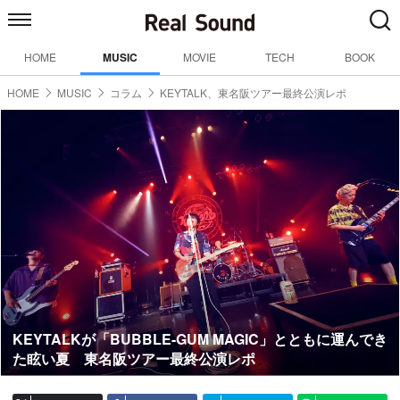
HOME
MUSIC
MOVIE
TECH
BOOK
HOME
MUSIC
コラム
KEYTALK、東名阪ツアー最終公演レポ
KEYTALKが「BUBBLE-GUM MAGIC」とともに運んでき
た眩い夏 東名阪ツアー最終公演レポ