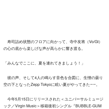
寿司詰め状態のフロアに向かって、寺中友将（Vo/Gt）
の心の底から楽しげな声が高らかに響き渡る。
「みんなでここに、夏を連れてきましょう！」
彼の声、そして4人の鳴らす音色を合図に、生憎の曇り
空の下となったZepp Tokyoに眩い夏がやってきた――。
今年5月15日にリリースされた＜ユニバーサルミュージ
ック／Virgin Music＞移籍後初シングル『BUBBLE-GUM