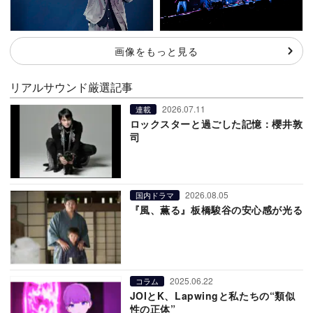
画像をもっと見る
リアルサウンド厳選記事
2026.07.11
連載
ロックスターと過ごした記憶：櫻井敦
司
2026.08.05
国内ドラマ
『風、薫る』板橋駿谷の安心感が光る
2025.06.22
コラム
JOIとK、Lapwingと私たちの“類似
性の正体”