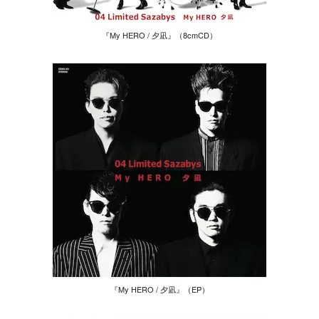
『My HERO / 夕凪』（8cmCD）
『My HERO / 夕凪』（EP）