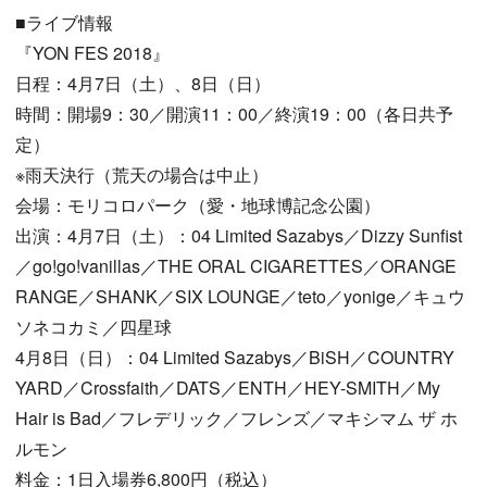
■ライブ情報
『YON FES 2018』
日程：4月7日（土）、8日（日）
時間：開場9：30／開演11：00／終演19：00（各日共予
定）
※雨天決行（荒天の場合は中止）
会場：モリコロパーク（愛・地球博記念公園）
出演：4月7日（土）：04 Limited Sazabys／Dizzy Sunfist
／go!go!vanillas／THE ORAL CIGARETTES／ORANGE
RANGE／SHANK／SIX LOUNGE／teto／yonige／キュウ
ソネコカミ／四星球
4月8日（日）：04 Limited Sazabys／BiSH／COUNTRY
YARD／Crossfaith／DATS／ENTH／HEY-SMITH／My
Hair is Bad／フレデリック／フレンズ／マキシマム ザ ホ
ルモン
料金：1日入場券6,800円（税込）