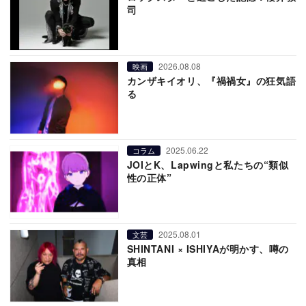
司
2026.08.08
映画
カンザキイオリ、『禍禍女』の狂気語
る
2025.06.22
コラム
JOIとK、Lapwingと私たちの“類似
性の正体”
2025.08.01
文芸
SHINTANI × ISHIYAが明かす、噂の
真相