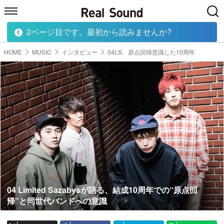
2ページ目です。最初から読みませんか?
HOME
MUSIC
MOVIE
TECH
BOOK
HOME
MUSIC
インタビュー
04LS、原点回帰意識した10周年
04 Limited Sazabysが語る、結成10周年での“原点回
帰”と同世代バンドへの意識