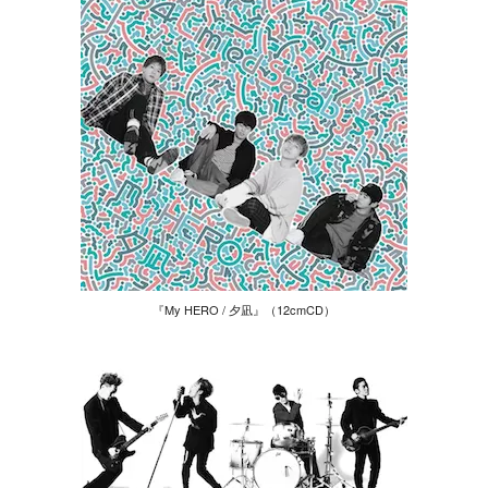
『My HERO / 夕凪』（12cmCD）