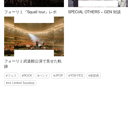
フォーリミ『Squall tour』レポ
SPECIAL OTHERS × GEN 対談
フォーリミ武道館公演で見せた軌
跡
フェス
ROCK
バンド
JPOP
YON FES
柴那典
04 Limited Sazabys