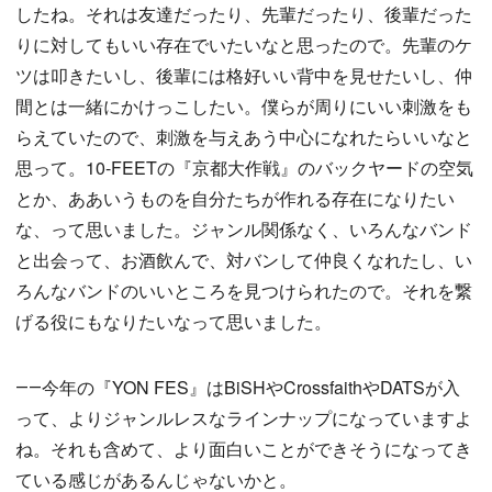
したね。それは友達だったり、先輩だったり、後輩だった
りに対してもいい存在でいたいなと思ったので。先輩のケ
ツは叩きたいし、後輩には格好いい背中を見せたいし、仲
間とは一緒にかけっこしたい。僕らが周りにいい刺激をも
らえていたので、刺激を与えあう中心になれたらいいなと
思って。10-FEETの『京都大作戦』のバックヤードの空気
とか、ああいうものを自分たちが作れる存在になりたい
な、って思いました。ジャンル関係なく、いろんなバンド
と出会って、お酒飲んで、対バンして仲良くなれたし、い
ろんなバンドのいいところを見つけられたので。それを繋
げる役にもなりたいなって思いました。
――今年の『YON FES』はBiSHやCrossfaithやDATSが入
って、よりジャンルレスなラインナップになっていますよ
ね。それも含めて、より面白いことができそうになってき
ている感じがあるんじゃないかと。