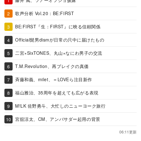
藤井 風、ツアーオフショ披露
歌声分析 Vol.20：BE:FIRST
BE:FIRST『生：FIRST』に映る信頼関係
Official髭男dismが日常の只中に届けたもの
二宮×SixTONES、丸山×なにわ男子の交流
T.M.Revolution、再ブレイクの真価
斉藤和義、milet、＝LOVEら注目新作
福山雅治、35周年を超えても広がる表現
M!LK 佐野勇斗、大忙しのニューヨーク旅行
宮舘涼太、CM、アンバサダー起用の背景
06:11更新