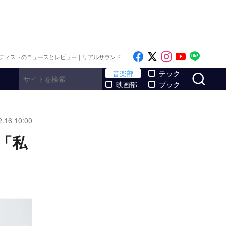
Like on Facebook
Follow on x
Follow on I
Follow o
Follo
ティストのニュースとレビュー｜リアルサウンド
サ
音楽部
テック
映画部
ブック
2.16 10:00
「私