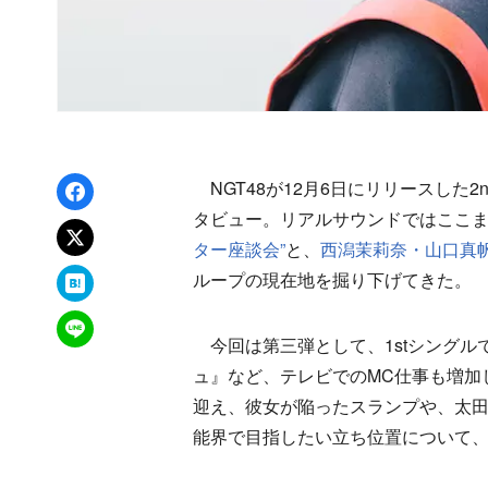
Facebookでシェア
NGT48が12月6日にリリースした
タビュー。リアルサウンドではここ
xでポスト
ター座談会”
と、
西潟茉莉奈・山口真帆
はてなブックマーク
ループの現在地を掘り下げてきた。
LINEで送る
今回は第三弾として、1stシングル
ュ』など、テレビでのMC仕事も増加
迎え、彼女が陥ったスランプや、太田プ
能界で目指したい立ち位置について