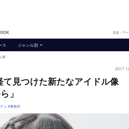
BOOK
音楽・アー
ース
ジャンル別
ル像”
2017.1
”を経て見つけた新たなアイドル像 
から」
デュ
事務所