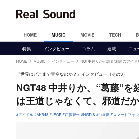
HOME
MUSIC
MOVIE
TECH
特集
インタビュー
コラム
連載
ニュ
HOME
MUSIC
インタビュー
NGT中井りかが語る“邪道のアイド
『世界はどこまで青空なのか？』インタビュー（その3）
NGT48 中井りか、“葛藤
は王道じゃなくて、邪道だ
アイドル
AKB48
JPOP
西廣智一
NGT48
白昼夢
スマートフォン