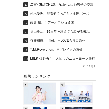
二宮×SixTONES、丸山×なにわ男子の交流
鈴木愛理、浴衣姿であざとさ全開ポーズ
藤井 風、ツアーオフショ披露
福山雅治、35周年を超えても広がる表現
斉藤和義、milet、＝LOVEら注目新作
T.M.Revolution、再ブレイクの真価
M!LK 佐野勇斗、大忙しのニューヨーク旅行
23:11更新
画像ランキング