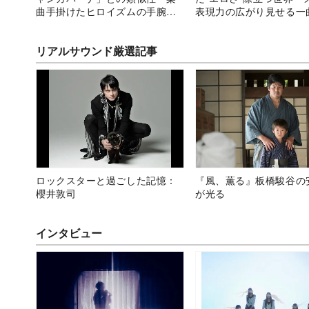
曲手掛けたヒロイズムの手腕を
表現力の広がり見せる一
読む
リアルサウンド厳選記事
ロックスターと過ごした記憶：
『風、薫る』板橋駿谷の
櫻井敦司
が光る
インタビュー