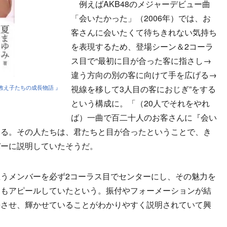
例えばAKB48のメジャーデビュー曲
「会いたかった」（2006年）では、お
客さんに会いたくて待ちきれない気持ち
を表現するため、登場シーン＆2コーラ
ス目で“最初に目が合った客に指さし→
違う方向の別の客に向けて手を広げる→
教え子たちの成長物語 』
視線を移して3人目の客におじぎ”をする
という構成に。「（20人でそれをやれ
ば）一曲で百二十人のお客さんに『会い
きる。その人たちは、君たちと目が合ったということで、き
バーに説明していたそうだ。
うメンバーを必ず2コーラス目でセンターにし、その魅力を
にもアピールしていたという。振付やフォーメーションが結
長させ、輝かせていることがわかりやすく説明されていて興