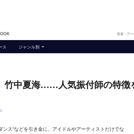
BOOK
音楽・アー
ース
ジャンル別
ゆみ、竹中夏海……人気振付師の特徴
O☆
恋ダンス”などを引き金に、アイドルやアーティストだけでな