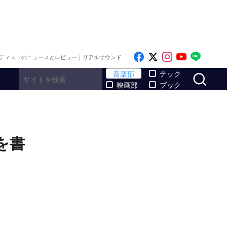
Like on Facebook
Follow on x
Follow on I
Follow o
Follo
ティストのニュースとレビュー｜リアルサウンド
サ
音楽部
テック
映画部
ブック
を書