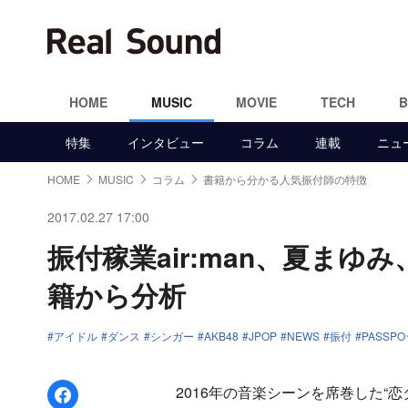
HOME
MUSIC
MOVIE
TECH
特集
インタビュー
コラム
連載
ニュ
HOME
MUSIC
コラム
書籍から分かる人気振付師の特徴
2017.02.27 17:00
振付稼業air:man、夏ま
籍から分析
アイドル
ダンス
シンガー
AKB48
JPOP
NEWS
振付
PASSP
Facebookでシェア
2016年の音楽シーンを席巻した“