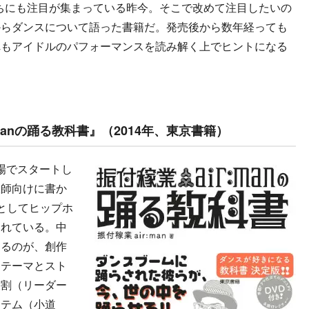
師たちにも注目が集まっている昨今。そこで改めて注目したいの
からダンスについて語った書籍だ。発売後から数年経っても
れもアイドルのパフォーマンスを読み解く上でヒントになる
r:manの踊る教科書』（2014年、東京書籍）
現場でスタートし
教師向けに書か
としてヒップホ
されている。中
なるのが、創作
「テーマとスト
役割（リーダー
イテム（小道