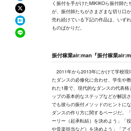
く振付を手がけたMIKIKOら振付
xでポスト
が、振付師たちがさまざまな切り口
はてなブックマーク
売れ続けている下記の作品は、いず
ものばかりだ。
LINEで送る
振付稼業air:man『振付稼業ai
2011年から2013年にかけて学校
たダンスの必修化に合わせ、学生や
れた1冊で、現代的なダンスの代表格
ップの基本的なステップなどが解説
でも彼らの振付メソッドのヒントに
ダンスの作り方に関するページだ。
ーリー（起承転結）を決めよう」「
や音楽担当など）を決めよう」「ア