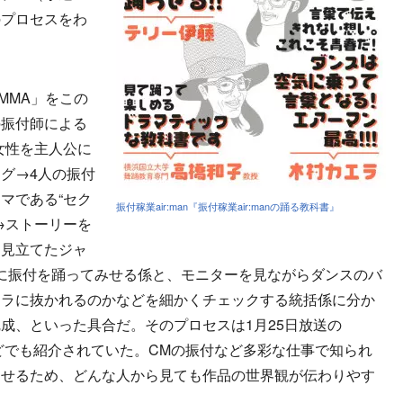
のプロセスをわ
MMA」をこの
の振付師による
な女性を主人公に
グ→4人の振付
マである“セク
振付稼業air:man『振付稼業air:manの踊る教科書』
→ストーリーを
に見立てたジャ
に振付を踊ってみせる係と、モニターを見ながらダンスのバ
メラに抜かれるのかなどを細かくチェックする統括係に分か
成、といった具合だ。そのプロセスは1月25日放送の
系）などでも紹介されていた。CMの振付など多彩な仕事で知られ
させるため、どんな人から見ても作品の世界観が伝わりやす