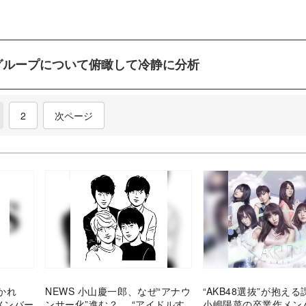
グループについて俯瞰して冷静に分析
current)
2
次ページ
かれ
NEWS 小山慶一郎、なぜ“アナウ
“AKB48選抜”が抱え
メンバー
ンサー化”進む？ “アイドルす
小嶋陽菜の卒業作メン