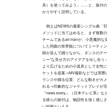
具）を使ってみよう」……と、振付
かりやすく説明している。
例えばNEWSの最新シングル曲「E
メソッドに当てはめると、まず複数
チームであるair:manが、小悪魔的
した同曲の世界観についてミーティン
師が並んで踊りながら、ダンスのテー
シー”な見せ方のアイデアを出し合う
より広げるための小道具として女性
ケットを提案→MV撮影などでは実際
ランスや踊る位置、どんな動きがカ
れる→印象的なジャケットプレイが完
『news every.』（日本テレビ
る彼らの振付は、物語性を強く感じ
い好例といえる。