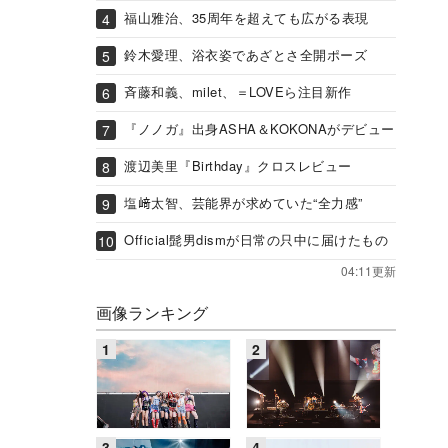
福山雅治、35周年を超えても広がる表現
鈴木愛理、浴衣姿であざとさ全開ポーズ
斉藤和義、milet、＝LOVEら注目新作
『ノノガ』出身ASHA＆KOKONAがデビュー
渡辺美里『Birthday』クロスレビュー
塩﨑太智、芸能界が求めていた“全力感”
Official髭男dismが日常の只中に届けたもの
04:11更新
画像ランキング