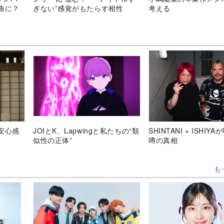
曲に？
ぎない”感覚がもたらす相性
考える
安心感
JOIとK、Lapwingと私たちの“類
SHINTANI × ISHIY
似性の正体”
噂の真相
も