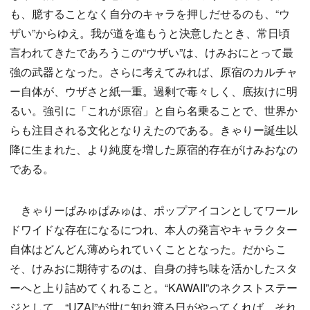
も、臆することなく自分のキャラを押しだせるのも、“ウ
ザい”からゆえ。我が道を進もうと決意したとき、常日頃
言われてきたであろうこの“ウザい”は、けみおにとって最
強の武器となった。さらに考えてみれば、原宿のカルチャ
ー自体が、ウザさと紙一重。過剰で毒々しく、底抜けに明
るい。強引に「これが原宿」と自ら名乗ることで、世界か
らも注目される文化となりえたのである。きゃりー誕生以
降に生まれた、より純度を増した原宿的存在がけみおなの
である。
きゃりーぱみゅぱみゅは、ポップアイコンとしてワール
ドワイドな存在になるにつれ、本人の発言やキャラクター
自体はどんどん薄められていくこととなった。だからこ
そ、けみおに期待するのは、自身の持ち味を活かしたスタ
ーへと上り詰めてくれること。“KAWAII”のネクストステー
ジとして、“UZAI”が世に知れ渡る日がやってくれば、それ