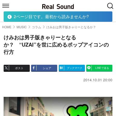
2ページ目です。最初から読みませんか?
HOME
MUSIC
MOVIE
TECH
BOOK
HOME
MUSIC
コラム
けみおは男子版きゃりーとなるか？
けみおは男子版きゃりーとなる
か？ “UZAI”を世に広めるポップアイコンの
行方
ポスト
シェア
ブックマーク
LINEで送る
2014.10.01 20:00