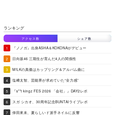
ランキング
アクセス数
シェア数
『ノノガ』出身ASHA＆KOKONAがデビュー
日向坂46 三期生が育んだ4人の関係性
M!LKの真価はカップリング＆アルバム曲に
塩﨑太智、芸能界が求めていた“全力感”
『s**t kingz FES 2026 「会社」』DAY2レポ
スガ シカオ、30周年記念BUNTAIライブレポ
倖田來未、夏らしいド派手ネイルに反響