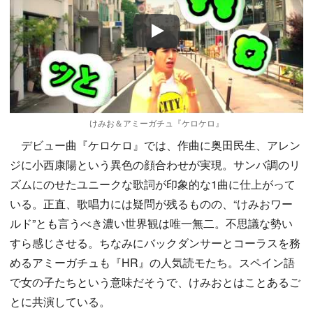
Play
けみお＆アミーガチュ『ケロケロ』
デビュー曲『ケロケロ』では、作曲に奥田民生、アレン
ジに小西康陽という異色の顔合わせが実現。サンバ調のリ
ズムにのせたユニークな歌詞が印象的な1曲に仕上がって
いる。正直、歌唱力には疑問が残るものの、“けみおワー
ルド”とも言うべき濃い世界観は唯一無二。不思議な勢い
すら感じさせる。ちなみにバックダンサーとコーラスを務
めるアミーガチュも『HR』の人気読モたち。スペイン語
で女の子たちという意味だそうで、けみおとはことあるご
とに共演している。