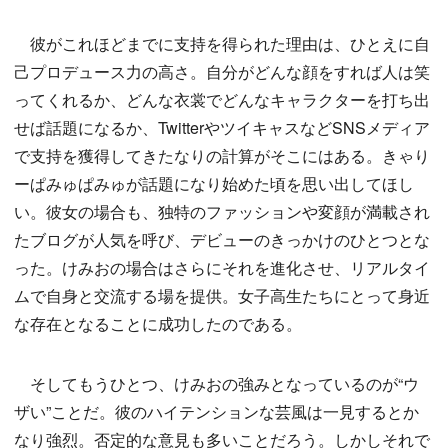
彼がこれほどまでに支持を得られた理由は、ひとえに自
己プロデュース力の高さ。自分がどんな顔をすれば人は笑
ってくれるか、どんな衣裳でどんなキャラクターを打ち出
せば話題になるか、TwitterやツイキャスなどSNSメディア
で支持を獲得してきたなりの計算がそこにはある。きゃり
ーぱみゅぱみゅが話題になり始めた頃を思い出してほし
い。彼女の場合も、独特のファッションや変顔が満載され
たブログが人気を呼び、デビューのきっかけのひとつとな
った。けみおの場合はさらにそれを進化させ、リアルタイ
ムで自身と交流する場を提供。女子高生たちにとって身近
な存在となることに成功したのである。
そしてもうひとつ、けみおの強みとなっているのが“ウ
ザい”ことだ。彼のハイテンションな芸風は一見するとか
なり強烈。否定的な意見も多いことだろう。しかしそれで