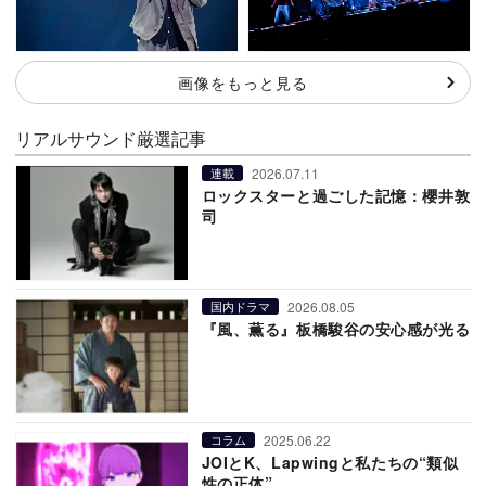
画像をもっと見る
リアルサウンド厳選記事
2026.07.11
連載
ロックスターと過ごした記憶：櫻井敦
司
2026.08.05
国内ドラマ
『風、薫る』板橋駿谷の安心感が光る
2025.06.22
コラム
JOIとK、Lapwingと私たちの“類似
性の正体”