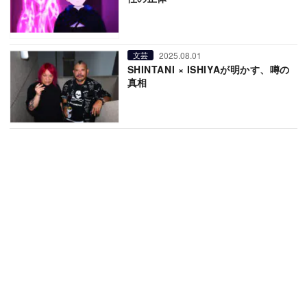
2025.08.01
文芸
SHINTANI × ISHIYAが明かす、噂の
真相