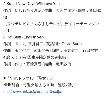
2.Brand New Days Will Love You
作詞：いしわたり淳治 / 作曲：大河内航太 / 編曲：亀田誠
治
【フジテレビ系「めざましテレビ」デイリーテーマソン
グ】
3.Hot Stuff -English ver.-
作詞：JUJU、玉井健二 / 英語詞：Olivia Burrell
作曲：玉井健二、南田健吾 / 編曲：玉井健二、百田留衣
4.恋人よ（※初回生産限定盤のみ収録）
作詞・作曲：五輪真弓 / 編曲：亀田誠治
■『NHKドラマ10 「聖女」』
NHK総合・毎週火曜よる10時（連続7話）
http://www.nhk.or.jp/drama10/seijo/