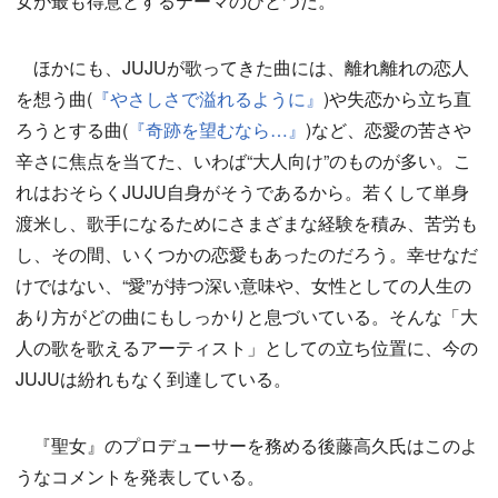
女が最も得意とするテーマのひとつだ。
ほかにも、JUJUが歌ってきた曲には、離れ離れの恋人
を想う曲(
『やさしさで溢れるように』
)や失恋から立ち直
ろうとする曲(
『奇跡を望むなら…』
)など、恋愛の苦さや
辛さに焦点を当てた、いわば“大人向け”のものが多い。こ
れはおそらくJUJU自身がそうであるから。若くして単身
渡米し、歌手になるためにさまざまな経験を積み、苦労も
し、その間、いくつかの恋愛もあったのだろう。幸せなだ
けではない、“愛”が持つ深い意味や、女性としての人生の
あり方がどの曲にもしっかりと息づいている。そんな「大
人の歌を歌えるアーティスト」としての立ち位置に、今の
JUJUは紛れもなく到達している。
『聖女』のプロデューサーを務める後藤高久氏はこのよ
うなコメントを発表している。