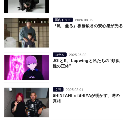
2026.08.05
国内ドラマ
『風、薫る』板橋駿谷の安心感が光る
2025.06.22
コラム
JOIとK、Lapwingと私たちの“類似
性の正体”
2025.08.01
文芸
SHINTANI × ISHIYAが明かす、噂の
真相