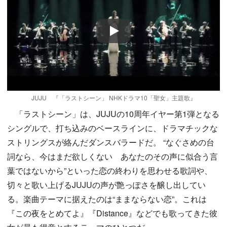
Play
JUJU 『「ラストシーン」 NHKドラマ10「聖女」主題歌』
「ラストシーン」は、JUJUの10周年イヤー第1弾となる
シングルで、打ち込みのベースラインに、ドラマチックな
ストリングスが絡んだダンスバラードだ。 “なぐさめの台
詞なら、今はまだ欲しくない あなたのその声に似合う言
葉ではないから”といった恋の終わりを思わせる歌詞や、
切々と歌い上げるJUJUの声が艶っぽさを醸し出してい
る。楽曲テーマに据えたのは“ままならない恋”。これは
『この夜をとめてよ』『Distance』などでも歌ってきた彼