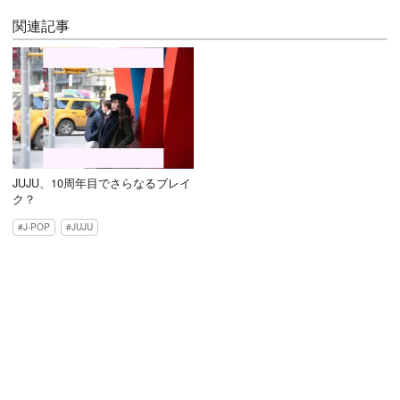
関連記事
JUJU、10周年目でさらなるブレイ
ク？
J-POP
JUJU