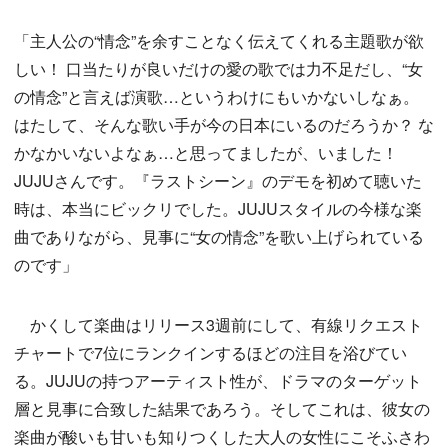
「主人公の“情念”を余すことなく伝えてくれる主題歌が欲
しい！ 口当たりが良いだけの愛の歌では力不足だし、“女
の情念”と言えば演歌…というわけにもいかないしなぁ。
はたして、そんな歌い手が今の日本にいるのだろうか？ な
かなかいないよなぁ…と思ってましたが、いました！
JUJUさんです。『ラストシーン』のデモを初めて聴いた
時は、本当にビックリでした。JUJUスタイルの今様な楽
曲でありながら、見事に“女の情念”を歌い上げられている
のです」
かくして楽曲はリリース3週前にして、有線リクエスト
チャートで7位にランクインするほどの注目を浴びてい
る。JUJUの持つアーティスト性が、ドラマのターゲット
層と見事に合致した結果であろう。そしてこれは、彼女の
楽曲が酸いも甘いも知りつくした大人の女性にこそふさわ