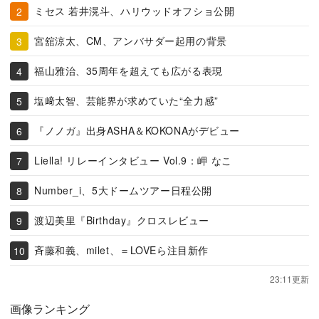
ミセス 若井滉斗、ハリウッドオフショ公開
宮舘涼太、CM、アンバサダー起用の背景
福山雅治、35周年を超えても広がる表現
塩﨑太智、芸能界が求めていた“全力感”
『ノノガ』出身ASHA＆KOKONAがデビュー
Liella! リレーインタビュー Vol.9：岬 なこ
Number_i、5大ドームツアー日程公開
渡辺美里『Birthday』クロスレビュー
斉藤和義、milet、＝LOVEら注目新作
23:11更新
画像ランキング