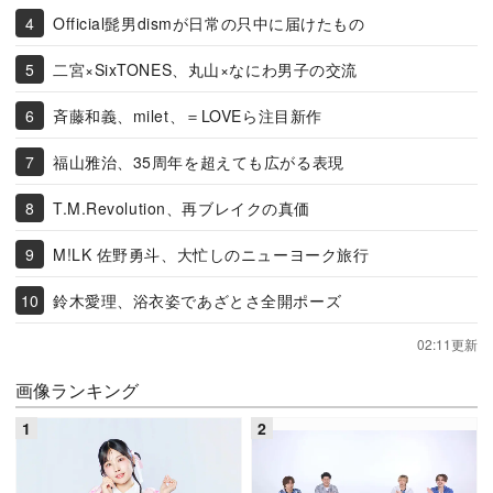
Official髭男dismが日常の只中に届けたもの
二宮×SixTONES、丸山×なにわ男子の交流
斉藤和義、milet、＝LOVEら注目新作
福山雅治、35周年を超えても広がる表現
T.M.Revolution、再ブレイクの真価
M!LK 佐野勇斗、大忙しのニューヨーク旅行
鈴木愛理、浴衣姿であざとさ全開ポーズ
02:11更新
画像ランキング