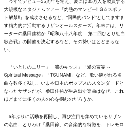
今年でデビュー35周年を迎え、夏には35万人を動員する
大規模なスタジアムツアー『灼熱のマンピー!! G☆スポッ
ト解禁!!』を成功させるなど、“国民的バンド”としてますま
す精力的に活動するサザンオールスターズ。年末には、リ
ーダーの桑田佳祐が『昭和八十八年度! 第二回ひとり紅白
歌合戦』の開催を決定するなど、その勢いはとどまらな
い。
「いとしのエリー」「涙のキッス」「愛の言霊 ～
Spiritual Message‎」「TSUNAMI」など、歌い継がれる名
曲を数多く残し、いまや日本のポップスのスタンダードと
なったサザンだが、桑田佳祐が生み出す楽曲はなぜ、これ
ほどまでに多くの人の心を掴むのだろうか。
5年ぶりに活動を再開し、再び注目を集めているサザン
の名曲、とりわけ「桑田節」の音楽的な特徴を、トレモロ