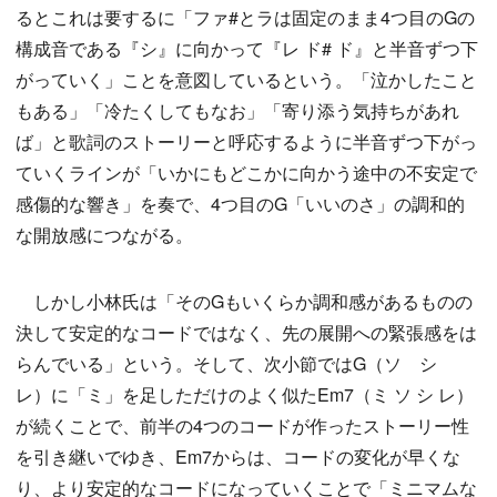
るとこれは要するに「ファ#とラは固定のまま4つ目のGの
構成音である『シ』に向かって『レ ド# ド』と半音ずつ下
がっていく」ことを意図しているという。「泣かしたこと
もある」「冷たくしてもなお」「寄り添う気持ちがあれ
ば」と歌詞のストーリーと呼応するように半音ずつ下がっ
ていくラインが「いかにもどこかに向かう途中の不安定で
感傷的な響き」を奏で、4つ目のG「いいのさ」の調和的
な開放感につながる。
しかし小林氏は「そのGもいくらか調和感があるものの
決して安定的なコードではなく、先の展開への緊張感をは
らんでいる」という。そして、次小節ではG（ソ シ
レ）に「ミ」を足しただけのよく似たEm7（ミ ソ シ レ）
が続くことで、前半の4つのコードが作ったストーリー性
を引き継いでゆき、Em7からは、コードの変化が早くな
り、より安定的なコードになっていくことで「ミニマムな