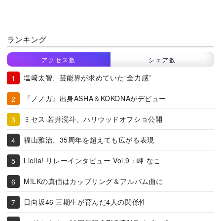
ランキング
アクセス数
シェア数
塩﨑太智、芸能界が求めていた“全力感”
『ノノガ』出身ASHA＆KOKONAがデビュー
ミセス 若井滉斗、ハリウッドオフショ公開
福山雅治、35周年を超えても広がる表現
Liella! リレーインタビュー Vol.9：岬 なこ
M!LKの真価はカップリング＆アルバム曲に
日向坂46 三期生が育んだ4人の関係性