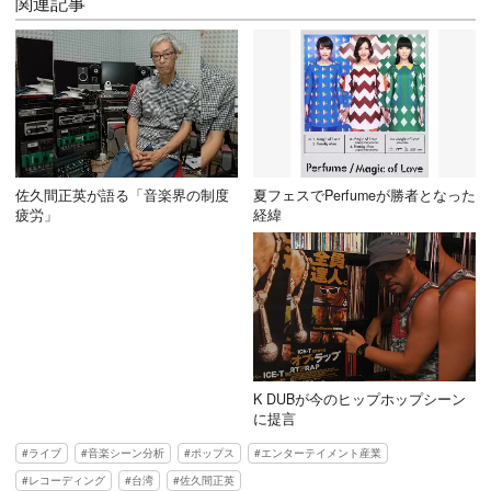
関連記事
佐久間正英が語る「音楽界の制度
夏フェスでPerfumeが勝者となった
疲労」
経緯
K DUBが今のヒップホップシーン
に提言
ライブ
音楽シーン分析
ポップス
エンターテイメント産業
レコーディング
台湾
佐久間正英