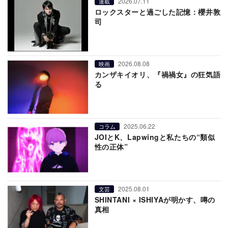
2026.07.11
連載
ロックスターと過ごした記憶：櫻井敦
司
2026.08.08
映画
カンザキイオリ、『禍禍女』の狂気語
る
2025.06.22
コラム
JOIとK、Lapwingと私たちの“類似
性の正体”
2025.08.01
文芸
SHINTANI × ISHIYAが明かす、噂の
真相