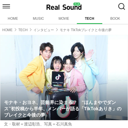
HOME
MUSIC
MOVIE
TECH
BOOK
HOME
TECH
インタビュー
モナキ TikTokブレイクと今後の夢
モナキ・おヨネ、芸能界に染まる？ “ほんまやでダン
ス”初投稿から半年、メンバーが語る「TikTokありき」の
ブレイクと今後の夢
文・取材＝渡辺彰浩
、
写真＝石川真魚