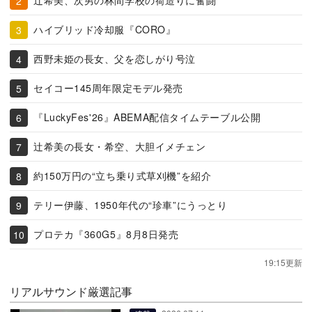
辻希美、次男の林間学校の荷造りに奮闘
ハイブリッド冷却服『CORO』
西野未姫の長女、父を恋しがり号泣
セイコー145周年限定モデル発売
『LuckyFes'26』ABEMA配信タイムテーブル公開
辻希美の長女・希空、大胆イメチェン
約150万円の“立ち乗り式草刈機”を紹介
テリー伊藤、1950年代の“珍車”にうっとり
プロテカ『360G5』8月8日発売
19:15更新
リアルサウンド厳選記事