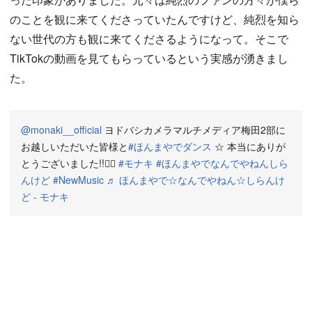
のことを観に来てくださっていたんですけど、純烈を知ら
ない世代の方も観に来てくださるようになって。そこで
TikTokの動画を見てもらっているという実感が湧きまし
た。
@monaki__official
ヨドバシカメラマルチメディア梅田2部に
お越しいただいた皆様と
#ほんまやでダンス
☆ 本当にありが
とうございました!!🙇‍♀️
#モナキ
#ほんまやでなんでやねんしら
んけど
#NewMusic
♬ ほんまやで☆なんでやねん☆しらんけ
ど - モナキ