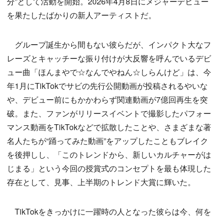
分”として活動を開始。2026年4月8日にメジャーデビュー
を果たしたばかりの新人アーティストだ。
グループ誕生から間もない彼らだが、インパクト大なフ
レーズとキャッチーな振り付けが大反響を呼んでいるデビ
ュー曲「ほんまやで☆なんでやねん☆しらんけど」は、今
年1月にTikTokでサビの先行公開動画が投稿されるやいな
や、デビュー前にもかかわらず関連動画が7億回再生を突
破。また、ファンがリリースイベントで撮影したパフォー
マンス動画をTikTokなどで拡散したことや、さまざまな著
名人たちが“踊ってみた動画”をアップしたこともブレイク
を後押しし、「このトレンドから、新しいカルチャーがは
じまる」という今回の授賞式のコンセプトを最も体現した
存在として、見事、上半期のトレンド大賞に輝いた。
TikTokをきっかけに一躍時の人となった彼らは今、何を