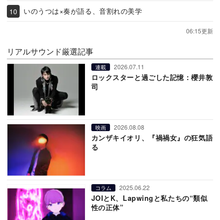
いのうつは×奏が語る、音割れの美学
06:15更新
リアルサウンド厳選記事
2026.07.11
連載
ロックスターと過ごした記憶：櫻井敦
司
2026.08.08
映画
カンザキイオリ、『禍禍女』の狂気語
る
2025.06.22
コラム
JOIとK、Lapwingと私たちの“類似
性の正体”