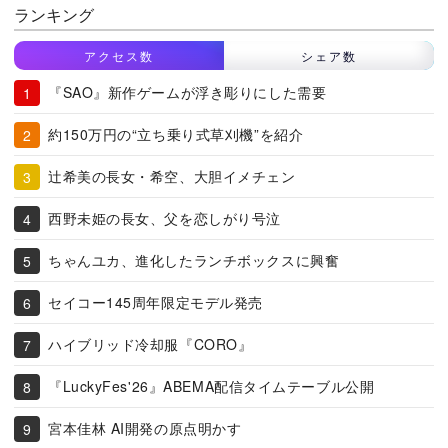
ランキング
アクセス数
シェア数
『SAO』新作ゲームが浮き彫りにした需要
約150万円の“立ち乗り式草刈機”を紹介
辻希美の長女・希空、大胆イメチェン
西野未姫の長女、父を恋しがり号泣
ちゃんユカ、進化したランチボックスに興奮
セイコー145周年限定モデル発売
ハイブリッド冷却服『CORO』
『LuckyFes'26』ABEMA配信タイムテーブル公開
宮本佳林 AI開発の原点明かす