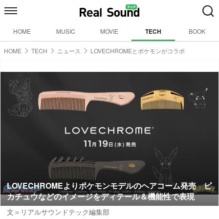
HOME
MUSIC
MOVIE
TECH
BOOK
HOME
TECH
ニュース
LOVECHROMEとポケモンがコラボ
LOVECHROMEよりポケモンモデルのヘアコーム発売 ピ
カチュウなどのイメージをディテール＆機能性で表現
文＝リアルサウンドテック編集部