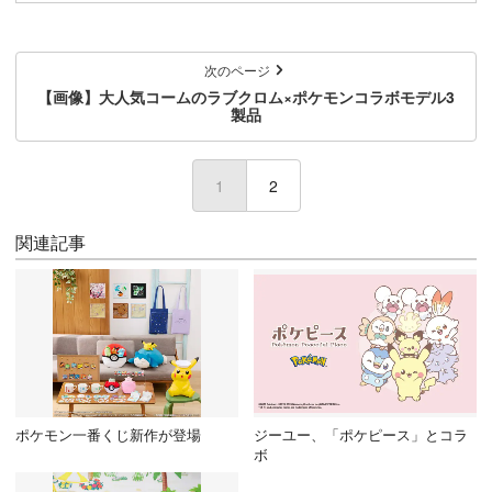
次のページ
【画像】大人気コームのラブクロム×ポケモンコラボモデル3
製品
1
2
関連記事
ポケモン一番くじ新作が登場
ジーユー、「ポケピース」とコラ
ボ