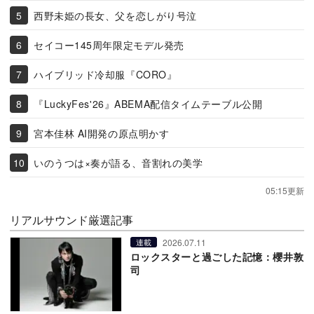
西野未姫の長女、父を恋しがり号泣
セイコー145周年限定モデル発売
ハイブリッド冷却服『CORO』
『LuckyFes'26』ABEMA配信タイムテーブル公開
宮本佳林 AI開発の原点明かす
いのうつは×奏が語る、音割れの美学
05:15更新
リアルサウンド厳選記事
2026.07.11
連載
ロックスターと過ごした記憶：櫻井敦
司