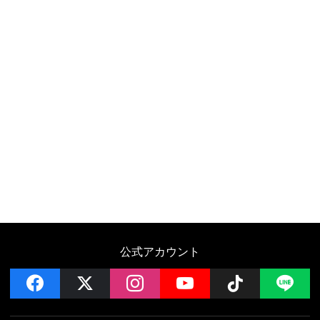
公式アカウント
facebook
x
instagram
YouTube
Follow on 
LI