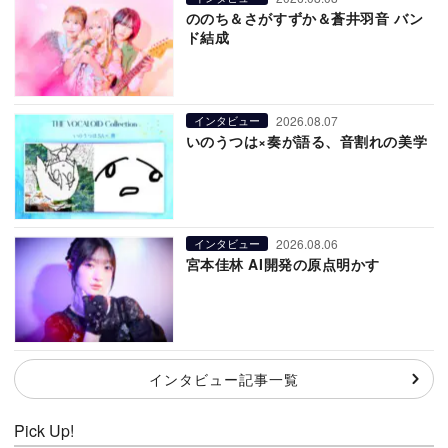
ののち＆さがすずか＆蒼井羽音 バン
ド結成
2026.08.07
インタビュー
いのうつは×奏が語る、音割れの美学
2026.08.06
インタビュー
宮本佳林 AI開発の原点明かす
インタビュー記事一覧
Pick Up!