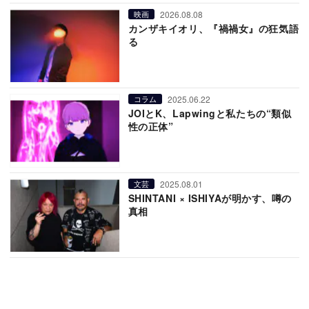
2026.08.08
映画
カンザキイオリ、『禍禍女』の狂気語
る
2025.06.22
コラム
JOIとK、Lapwingと私たちの“類似
性の正体”
2025.08.01
文芸
SHINTANI × ISHIYAが明かす、噂の
真相