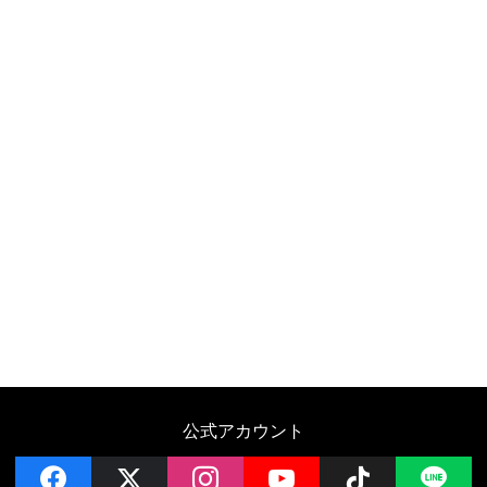
公式アカウント
facebook
x
instagram
YouTube
Follow on 
LI