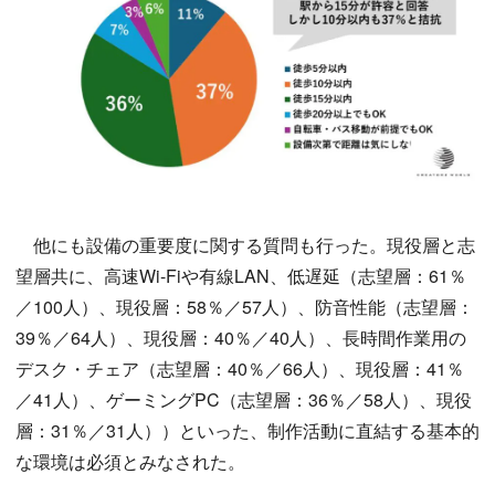
他にも設備の重要度に関する質問も行った。現役層と志
望層共に、高速Wi-Fiや有線LAN、低遅延（志望層：61％
／100人）、現役層：58％／57人）、防音性能（志望層：
39％／64人）、現役層：40％／40人）、長時間作業用の
デスク・チェア（志望層：40％／66人）、現役層：41％
／41人）、ゲーミングPC（志望層：36％／58人）、現役
層：31％／31人））といった、制作活動に直結する基本的
な環境は必須とみなされた。