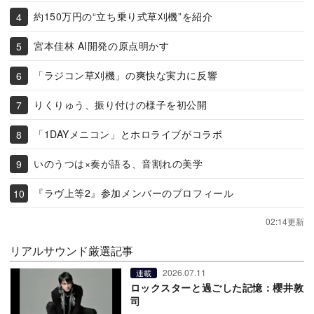
約150万円の“立ち乗り式草刈機”を紹介
宮本佳林 AI開発の原点明かす
「ラジコン草刈機」の爽快な実力に反響
りくりゅう、振り付けの様子を初公開
「1DAYメニコン」とホロライブがコラボ
いのうつは×奏が語る、音割れの美学
『ラヴ上等2』参加メンバーのプロフィール
02:14更新
リアルサウンド厳選記事
2026.07.11
連載
ロックスターと過ごした記憶：櫻井敦
司