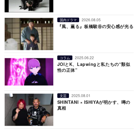
2026.08.05
国内ドラマ
『風、薫る』板橋駿谷の安心感が光る
2025.06.22
コラム
JOIとK、Lapwingと私たちの“類似
性の正体”
2025.08.01
文芸
SHINTANI × ISHIYAが明かす、噂の
真相