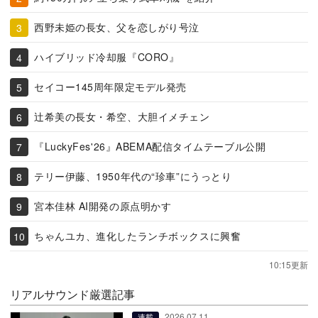
西野未姫の長女、父を恋しがり号泣
ハイブリッド冷却服『CORO』
セイコー145周年限定モデル発売
辻希美の長女・希空、大胆イメチェン
『LuckyFes'26』ABEMA配信タイムテーブル公開
テリー伊藤、1950年代の“珍車”にうっとり
宮本佳林 AI開発の原点明かす
ちゃんユカ、進化したランチボックスに興奮
10:15更新
リアルサウンド厳選記事
2026.07.11
連載