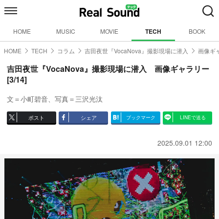
HOME
MUSIC
MOVIE
TECH
BOOK
HOME
TECH
コラム
吉田夜世『VocaNova』撮影現場に潜入
画像ギャ
吉田夜世『VocaNova』撮影現場に潜入 画像ギャラリー
[3/14]
文＝小町碧音、写真＝三沢光汰
ポスト
シェア
ブックマーク
LINEで送る
2025.09.01 12:00