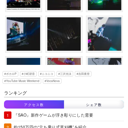
ボカロP
小町碧音
ニコニコ
三沢光汰
吉田夜世
YouTube Music Weekend
VocaNova
ランキング
アクセス数
シェア数
『SAO』新作ゲームが浮き彫りにした需要
約150万円の“立ち乗り式草刈機”を紹介