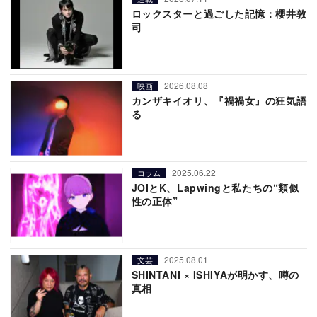
ロックスターと過ごした記憶：櫻井敦
司
2026.08.08
映画
カンザキイオリ、『禍禍女』の狂気語
る
2025.06.22
コラム
JOIとK、Lapwingと私たちの“類似
性の正体”
2025.08.01
文芸
SHINTANI × ISHIYAが明かす、噂の
真相