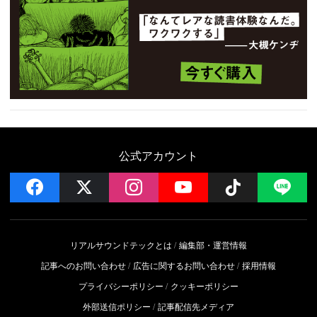
公式アカウント
facebook
x
instagram
YouTube
Follow on 
LI
リアルサウンドテックとは
編集部・運営情報
記事へのお問い合わせ
広告に関するお問い合わせ
採用情報
プライバシーポリシー
クッキーポリシー
外部送信ポリシー
記事配信先メディア