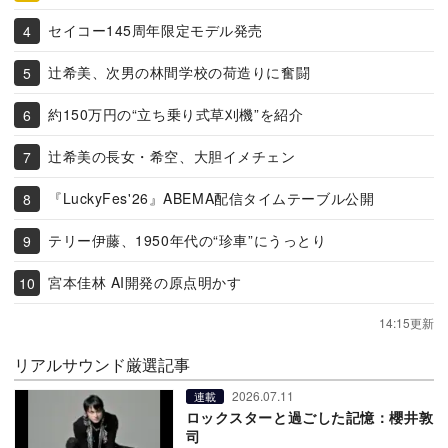
セイコー145周年限定モデル発売
辻希美、次男の林間学校の荷造りに奮闘
約150万円の“立ち乗り式草刈機”を紹介
辻希美の長女・希空、大胆イメチェン
『LuckyFes'26』ABEMA配信タイムテーブル公開
テリー伊藤、1950年代の“珍車”にうっとり
宮本佳林 AI開発の原点明かす
14:15更新
リアルサウンド厳選記事
2026.07.11
連載
ロックスターと過ごした記憶：櫻井敦
司