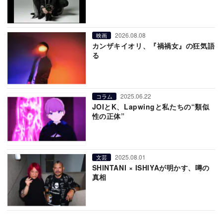
2026.08.08
映画
カンザキイオリ、『禍禍女』の狂気語
る
2025.06.22
コラム
JOIとK、Lapwingと私たちの“類似
性の正体”
2025.08.01
文芸
SHINTANI × ISHIYAが明かす、噂の
真相