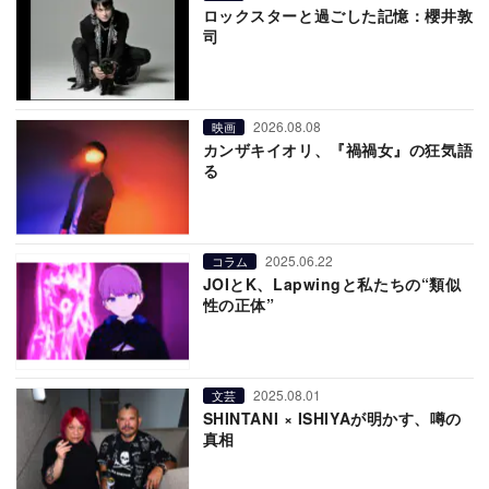
ロックスターと過ごした記憶：櫻井敦
司
2026.08.08
映画
カンザキイオリ、『禍禍女』の狂気語
る
2025.06.22
コラム
JOIとK、Lapwingと私たちの“類似
性の正体”
2025.08.01
文芸
SHINTANI × ISHIYAが明かす、噂の
真相