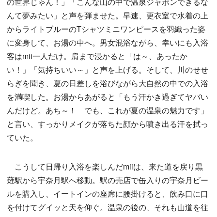
の世界じゃん！」「こんな山の中で温泉ジャポンできるな
んて夢みたい」と声を弾ませた。早速、更衣室で水着の上
からライトブルーのTシャツミニワンピースを羽織った姿
に変身して、お湯の中へ。男女混浴ながら、幸いにも入浴
客はmii一人だけ。肩まで浸かると「は～、あったか
い！」「気持ちいい～」と声を上げる。そして、川のせせ
らぎを聞き、夏の日差しを浴びながら大自然の中での入浴
を満喫した。お湯からあがると「もう汗かき過ぎてヤバい
んだけど。あち～！ でも、これが夏の温泉の魅力です」
と言い、すっかりメイクが落ちた顔から噴き出る汗を拭っ
ていた。
こうして日帰り入浴を楽しんだmiiは、来た道を戻り黒
薙駅から宇奈月駅へ移動。駅の売店で缶入りの宇奈月ビー
ルを購入し、イートインの座席に腰掛けると、飲み口に口
を付けてグイッと天を仰ぐ。温泉の後の、それも山道を往