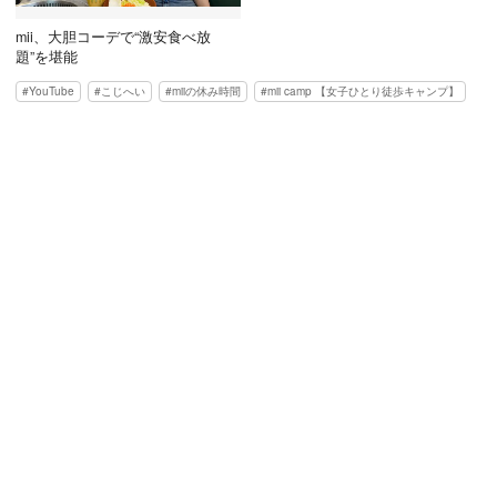
mii、大胆コーデで“激安食べ放
題”を堪能
YouTube
こじへい
miiの休み時間
mii camp 【女子ひとり徒歩キャンプ】