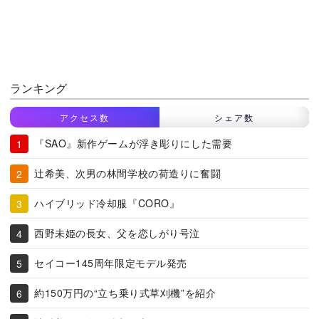
ランキング
アクセス数
シェア数
『SAO』新作ゲームが浮き彫りにした需要
辻希美、次男の林間学校の荷造りに奮闘
ハイブリッド冷却服『CORO』
西野未姫の長女、父を恋しがり号泣
セイコー145周年限定モデル発売
約150万円の“立ち乗り式草刈機”を紹介