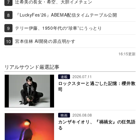
辻希美の長女・希空、大胆イメチェン
『LuckyFes'26』ABEMA配信タイムテーブル公開
テリー伊藤、1950年代の“珍車”にうっとり
宮本佳林 AI開発の原点明かす
16:15更新
リアルサウンド厳選記事
2026.07.11
連載
ロックスターと過ごした記憶：櫻井敦
司
2026.08.08
映画
カンザキイオリ、『禍禍女』の狂気語
る