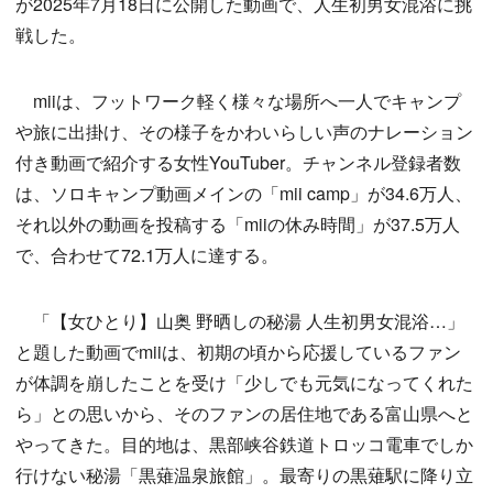
が2025年7月18日に公開した動画で、人生初男女混浴に挑
戦した。
miiは、フットワーク軽く様々な場所へ一人でキャンプ
や旅に出掛け、その様子をかわいらしい声のナレーション
付き動画で紹介する女性YouTuber。チャンネル登録者数
は、ソロキャンプ動画メインの「mii camp」が34.6万人、
それ以外の動画を投稿する「miiの休み時間」が37.5万人
で、合わせて72.1万人に達する。
「【女ひとり】山奥 野晒しの秘湯 人生初男女混浴…」
と題した動画でmiiは、初期の頃から応援しているファン
が体調を崩したことを受け「少しでも元気になってくれた
ら」との思いから、そのファンの居住地である富山県へと
やってきた。目的地は、黒部峡谷鉄道トロッコ電車でしか
行けない秘湯「黒薙温泉旅館」。最寄りの黒薙駅に降り立