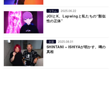
2025.06.22
コラム
JOIとK、Lapwingと私たちの“類似
性の正体”
2025.08.01
文芸
SHINTANI × ISHIYAが明かす、噂の
真相