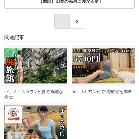
【動画】山奥の温泉に浸かるmii
1
(current)
2
関連記事
mii、ミニスカワンピ姿で“廃墟な
mii、大胆ワンピで“格安宿”を満喫
宿”に