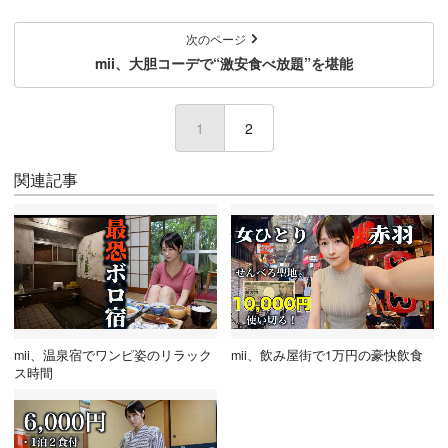
次のページ
mii、大胆コーデで“激安食べ放題”を堪能
1
(current)
2
関連記事
mii、温泉宿でワンピ姿のリラック
mii、飲み屋街で1万円の豪快飲食
ス時間