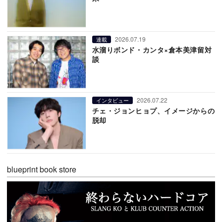
2026.07.19
連載
水溜りボンド・カンタ×倉本美津留対
談
2026.07.22
インタビュー
チェ・ジョンヒョプ、イメージからの
脱却
blueprint book store