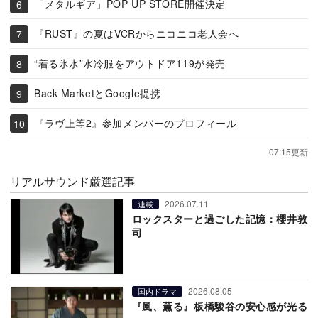
「メタルギア」POP UP STORE開催決定
『RUST』の夏はVCRからニコニコ老人会へ
“着る氷水”水冷服をアウトドア119が発売
Back MarketとGoogle提携
『ラヴ上等2』参加メンバーのプロフィール
07:15更新
リアルサウンド厳選記事
2026.07.11
連載
ロックスターと過ごした記憶：櫻井敦
司
2026.08.05
国内ドラマ
『風、薫る』板橋駿谷の安心感が光る