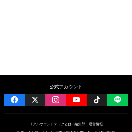
公式アカウント
facebook
x
instagram
YouTube
Follow on 
LI
リアルサウンドテックとは
編集部・運営情報