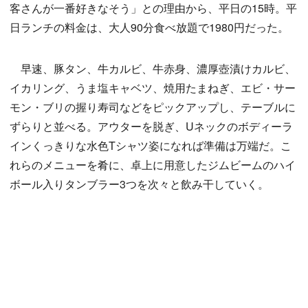
客さんが一番好きなそう」との理由から、平日の15時。平
日ランチの料金は、大人90分食べ放題で1980円だった。
早速、豚タン、牛カルビ、牛赤身、濃厚壺漬けカルビ、
イカリング、うま塩キャベツ、焼用たまねぎ、エビ・サー
モン・ブリの握り寿司などをピックアップし、テーブルに
ずらりと並べる。アウターを脱ぎ、Uネックのボディーラ
インくっきりな水色Tシャツ姿になれば準備は万端だ。こ
れらのメニューを肴に、卓上に用意したジムビームのハイ
ボール入りタンブラー3つを次々と飲み干していく。