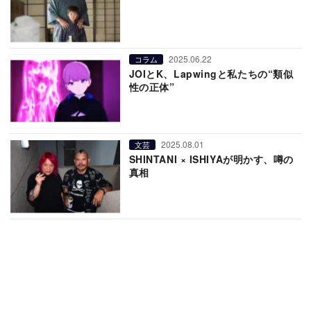
2025.06.22
コラム
JOIとK、Lapwingと私たちの“類似
性の正体”
2025.08.01
文芸
SHINTANI × ISHIYAが明かす、噂の
真相