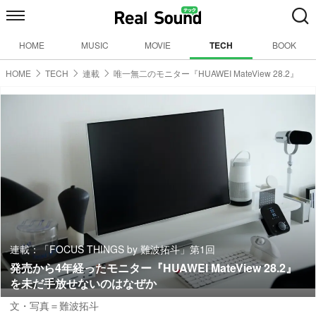
HOME
MUSIC
MOVIE
TECH
BOOK
HOME
TECH
連載
唯一無二のモニター『HUAWEI MateView 28.2』
連載：「FOCUS THINGS by 難波拓斗」第1回
発売から4年経ったモニター『HUAWEI MateView 28.2』
を未だ手放せないのはなぜか
文・写真＝難波拓斗