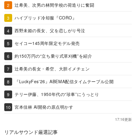
辻希美、次男の林間学校の荷造りに奮闘
ハイブリッド冷却服『CORO』
西野未姫の長女、父を恋しがり号泣
セイコー145周年限定モデル発売
約150万円の“立ち乗り式草刈機”を紹介
辻希美の長女・希空、大胆イメチェン
『LuckyFes'26』ABEMA配信タイムテーブル公開
テリー伊藤、1950年代の“珍車”にうっとり
宮本佳林 AI開発の原点明かす
17:16更新
リアルサウンド厳選記事