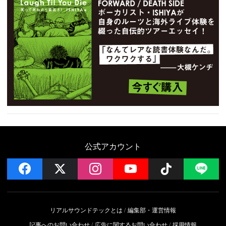
公式アカウント
facebook
x
instagram
YouTube
Follow on 
LI
リアルサウンドテックとは
編集部・運営情報
記事へのお問い合わせ
広告に関するお問い合わせ
採用情報