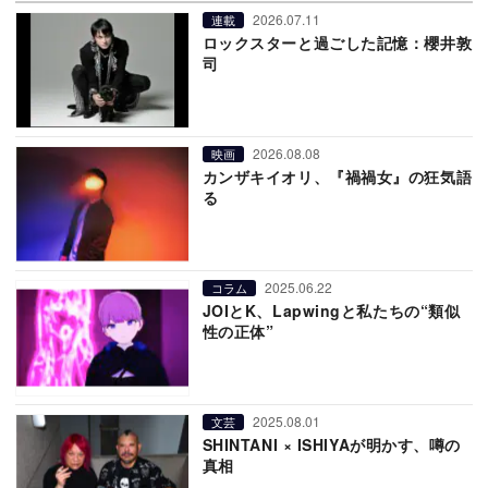
2026.07.11
連載
ロックスターと過ごした記憶：櫻井敦
司
2026.08.08
映画
カンザキイオリ、『禍禍女』の狂気語
る
2025.06.22
コラム
JOIとK、Lapwingと私たちの“類似
性の正体”
2025.08.01
文芸
SHINTANI × ISHIYAが明かす、噂の
真相