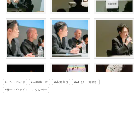
アンドロイド
渋谷慶一郎
小池直也
AI（人工知能）
サー・ウェイン・マクレガー