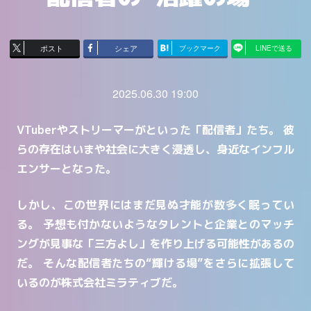
ポスト
シェア
ブックマーク
LINEで送る
2025.06.30 19:00
VTuberやストリーマーがといった「配信者」たち。
彼
らの存在はいまや社会に大きく浸透し、身近なインフル
エンサーとなった。
しかし、この世界にはまだ見ぬ才能が数多く眠ってい
る。
予想も付かないようなタレントと企業とのマッチ
ングが見事な「三方よし」を作り上げる可能性があるの
だ。
そんな配信者たちの“輝ける場”をさらに拡張して
いるのが株式会社ミラティブだ。