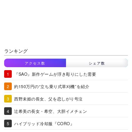
ランキング
アクセス数
シェア数
『SAO』新作ゲームが浮き彫りにした需要
約150万円の“立ち乗り式草刈機”を紹介
西野未姫の長女、父を恋しがり号泣
辻希美の長女・希空、大胆イメチェン
ハイブリッド冷却服『CORO』