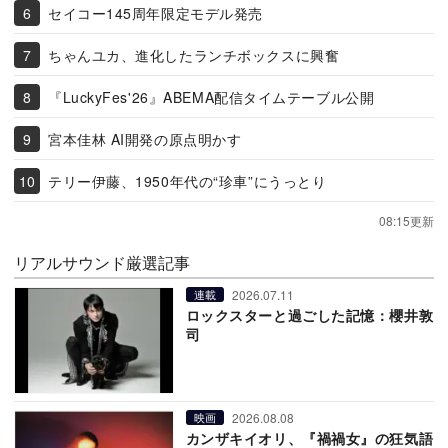
セイコー145周年限定モデル発売
ちゃんユカ、進化したランチボックスに興奮
『LuckyFes'26』ABEMA配信タイムテーブル公開
宮本佳林 AI開発の原点明かす
テリー伊藤、1950年代の“珍車”にうっとり
08:15更新
リアルサウンド厳選記事
2026.07.11
連載
ロックスターと過ごした記憶：櫻井敦
司
2026.08.08
映画
カンザキイオリ、『禍禍女』の狂気語