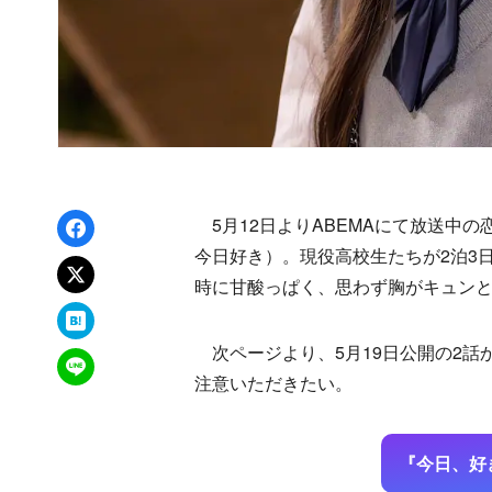
Facebookでシェア
5月12日よりABEMAにて放送中
今日好き）。現役高校生たちが2泊3
xでポスト
時に甘酸っぱく、思わず胸がキュン
はてなブックマーク
次ページより、5月19日公開の2話
LINEで送る
注意いただきたい。
『今日、好