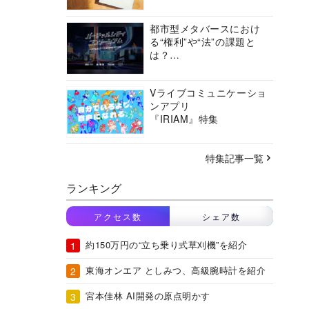
都市型メタバースにおけ
る“権利”や“法”の課題と
は？
バーチャルシティコンソ
ーシアムの挑戦に迫る
Vライブコミュニケーショ
ンアプリ
『IRIAM』特集
特集記事一覧
ランキング
アクセス数
シェア数
約150万円の“立ち乗り式草刈機”を紹介
東海オンエア としみつ、高級腕時計を紹介
宮本佳林 AI開発の原点明かす