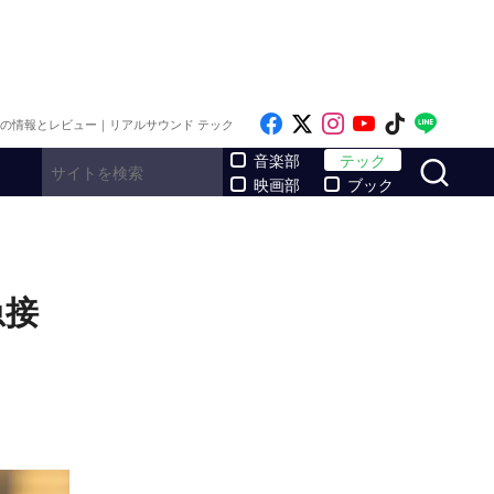
Like on Facebook
Follow on x
Follow on Inst
Follow on Y
Follow on
Follo
メの情報とレビュー｜リアルサウンド テック
サ
音楽部
テック
映画部
ブック
急接