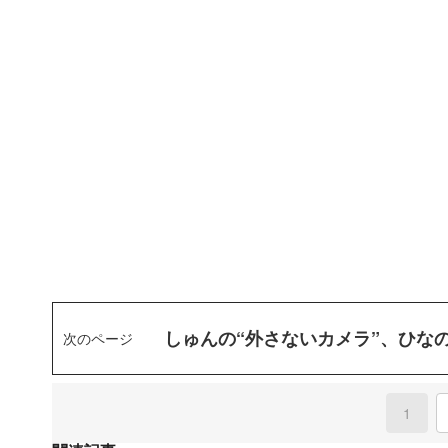
しゅんの“外さないカメラ”、ひな
次のページ
1
(curre