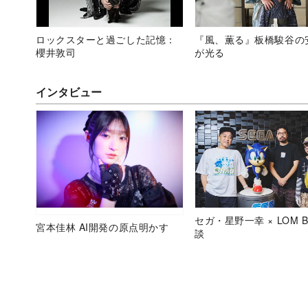
ロックスターと過ごした記憶：
『風、薫る』板橋駿谷の
櫻井敦司
が光る
インタビュー
セガ・星野一幸 × LOM B
宮本佳林 AI開発の原点明かす
談