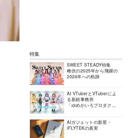
特集
SWEET STEADY特集
雌伏の2025年から飛躍の
2026年への軌跡
AI VTuberとVTuberによ
る新鋭事務所
「ゆめかいろプロダクシ
ョン」の挑戦に迫る
AIガジェットの新星・
iFLYTEKの真実