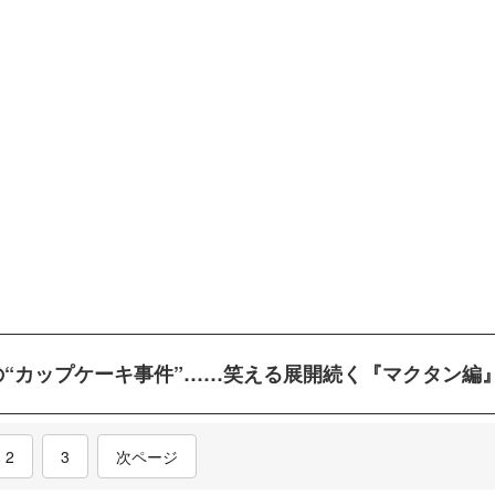
の“カップケーキ事件”……笑える展開続く『マクタン編
nt)
2
3
次ページ