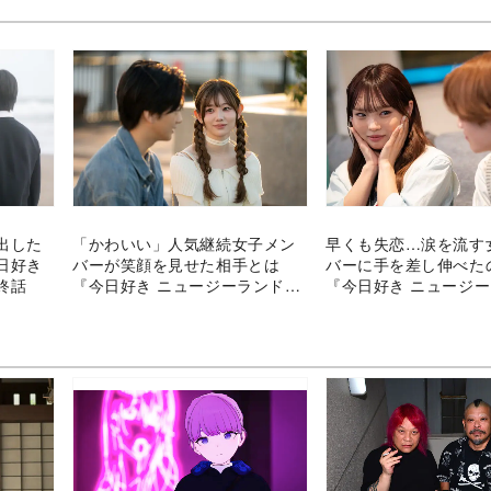
出した
「かわいい」人気継続女子メン
早くも失恋…涙を流す
日好き
バーが笑顔を見せた相手とは
バーに手を差し伸べた
終話
『今日好き ニュージーランド
『今日好き ニュージ
編』4話
編』3話