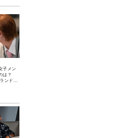
女子メン
のは？
ーランド