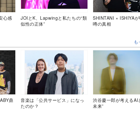
安心感
JOIとK、Lapwingと私たちの“類
SHINTANI × ISHIY
似性の正体”
噂の真相
も
ABY鼎
音楽は「公共サービス」になっ
渋谷慶一郎が考えるAI
たのか？
未来”