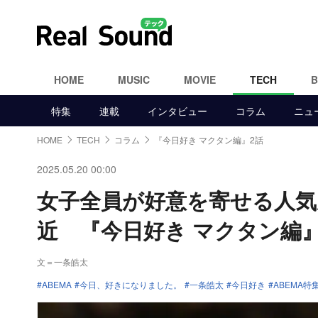
HOME
MUSIC
MOVIE
TECH
特集
連載
インタビュー
コラム
ニュ
HOME
TECH
コラム
『今日好き マクタン編』2話
2025.05.20 00:00
女子全員が好意を寄せる人気男
近 『今日好き マクタン編』
文＝一条皓太
ABEMA
今日、好きになりました。
一条皓太
今日好き
ABEMA特