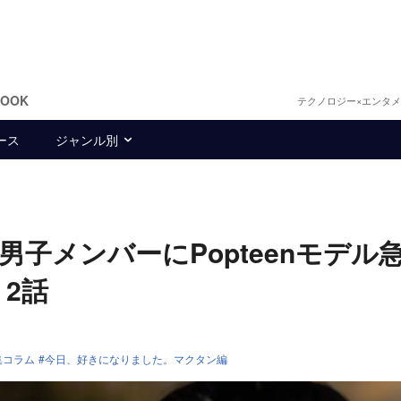
BOOK
テクノロジー×エンタ
ース
ジャンル別
子メンバーにPopteenモデル
2話
集コラム
今日、好きになりました。マクタン編