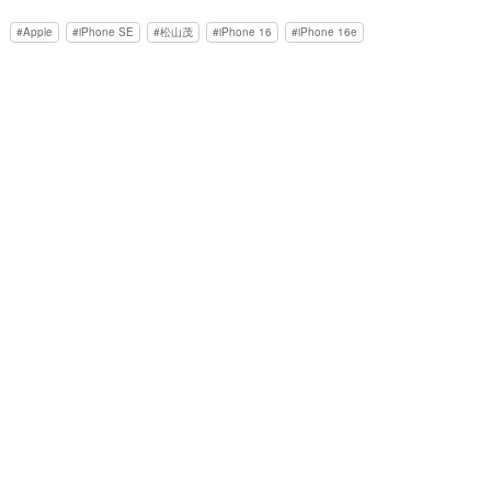
Apple
iPhone SE
松山茂
iPhone 16
iPhone 16e