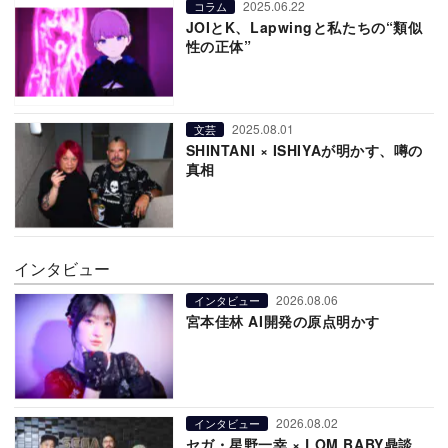
2025.06.22
コラム
JOIとK、Lapwingと私たちの“類似
性の正体”
2025.08.01
文芸
SHINTANI × ISHIYAが明かす、噂の
真相
インタビュー
2026.08.06
インタビュー
宮本佳林 AI開発の原点明かす
2026.08.02
インタビュー
セガ・星野一幸 × LOM BABY鼎談