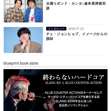
水溜りボンド・カンタ×倉本美津留対
談
2026.07.22
インタビュー
チェ・ジョンヒョプ、イメージからの
脱却
blueprint book store