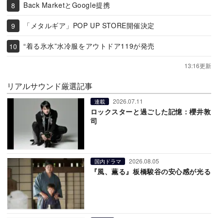
Back MarketとGoogle提携
「メタルギア」POP UP STORE開催決定
“着る氷水”水冷服をアウトドア119が発売
13:16更新
リアルサウンド厳選記事
2026.07.11
連載
ロックスターと過ごした記憶：櫻井敦
司
2026.08.05
国内ドラマ
『風、薫る』板橋駿谷の安心感が光る