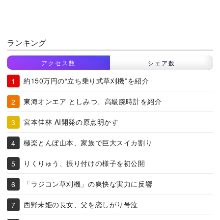
ランキング
アクセス数
シェア数
約150万円の“立ち乗り式草刈機”を紹介
東海オンエア としみつ、高級腕時計を紹介
宮本佳林 AI開発の原点明かす
極楽とんぼ山本、家族で巨大スイカ割り
りくりゅう、振り付けの様子を初公開
「ラジコン草刈機」の爽快な実力に反響
西野未姫の長女、父を恋しがり号泣