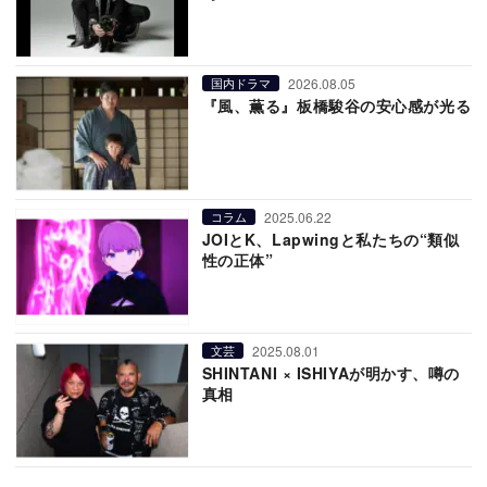
2026.08.05
国内ドラマ
『風、薫る』板橋駿谷の安心感が光る
2025.06.22
コラム
JOIとK、Lapwingと私たちの“類似
性の正体”
2025.08.01
文芸
SHINTANI × ISHIYAが明かす、噂の
真相