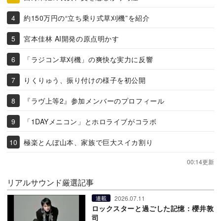
約150万円の“立ち乗り式草刈機”を紹介
宮本佳林 AI開発の原点明かす
「ラジコン草刈機」の爽快な実力に反響
りくりゅう、振り付けの様子を初公開
『ラヴ上等2』参加メンバーのプロフィール
「1DAYメニコン」とホロライブがコラボ
極楽とんぼ山本、家族で巨大スイカ割り
00:14更新
リアルサウンド厳選記事
2026.07.11
連載
ロックスターと過ごした記憶：櫻井敦
司