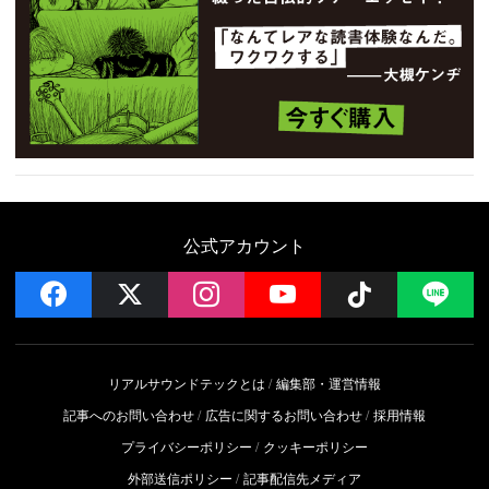
公式アカウント
facebook
x
instagram
YouTube
Follow on 
LI
リアルサウンドテックとは
編集部・運営情報
記事へのお問い合わせ
広告に関するお問い合わせ
採用情報
プライバシーポリシー
クッキーポリシー
外部送信ポリシー
記事配信先メディア