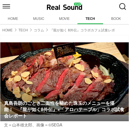
HOME
MUSIC
MOVIE
TECH
BOOK
HOME
TECH
コラム
『龍が如く 8外伝』コラボカフェ試食レポ
真島吾朗のごとき二面性を秘めた珠玉のメニューを堪
能！ 『龍が如く8外伝』×「アロハテーブル」コラボ試食
会レポート
文＝山本雄太郎
、画像＝©SEGA