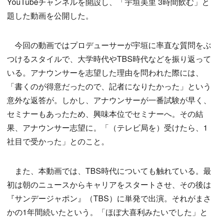
YouTubeチャンネルを開設し、「宇垣美里 3時間飲む」と
題した動画を公開した。
今回の動画ではプロデューサーが宇垣に率直な質問をぶ
つけるスタイルで、大学時代やTBS時代などを振り返って
いる。アナウンサーを志望した理由を問われた際には、
「書くのが得意だったので、記者になりたかった」という
意外な返答が。しかし、アナウンサーが一番試験が早く、
セミナーもあったため、興味本位でセミナーへ。その結
果、アナウンサー志望に。「（テレビ局を）受けたら、1
社目で受かった」とのこと。
また、本動画では、TBS時代についても触れている。最
初は朝のニュースからキャリアをスタートさせ、その後は
『サンデージャポン』（TBS）に単発で出演。それがまさ
かの1年間続いたという。「ほぼ大喜利みたいでした」と