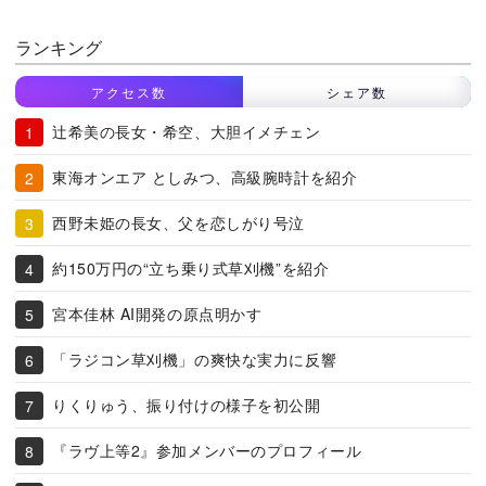
ランキング
アクセス数
シェア数
辻希美の長女・希空、大胆イメチェン
東海オンエア としみつ、高級腕時計を紹介
西野未姫の長女、父を恋しがり号泣
約150万円の“立ち乗り式草刈機”を紹介
宮本佳林 AI開発の原点明かす
「ラジコン草刈機」の爽快な実力に反響
りくりゅう、振り付けの様子を初公開
『ラヴ上等2』参加メンバーのプロフィール