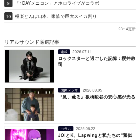
「1DAYメニコン」とホロライブがコラボ
極楽とんぼ山本、家族で巨大スイカ割り
23:14更新
リアルサウンド厳選記事
2026.07.11
連載
ロックスターと過ごした記憶：櫻井敦
司
2026.08.05
国内ドラマ
『風、薫る』板橋駿谷の安心感が光る
2025.06.22
コラム
JOIとK、Lapwingと私たちの“類似