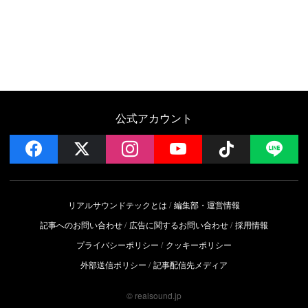
公式アカウント
facebook
x
instagram
YouTube
Follow on 
LI
リアルサウンドテックとは
編集部・運営情報
記事へのお問い合わせ
広告に関するお問い合わせ
採用情報
プライバシーポリシー
クッキーポリシー
外部送信ポリシー
記事配信先メディア
© realsound.jp