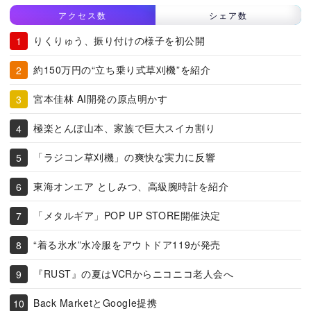
アクセス数
シェア数
りくりゅう、振り付けの様子を初公開
約150万円の“立ち乗り式草刈機”を紹介
宮本佳林 AI開発の原点明かす
極楽とんぼ山本、家族で巨大スイカ割り
「ラジコン草刈機」の爽快な実力に反響
東海オンエア としみつ、高級腕時計を紹介
「メタルギア」POP UP STORE開催決定
“着る氷水”水冷服をアウトドア119が発売
『RUST』の夏はVCRからニコニコ老人会へ
Back MarketとGoogle提携