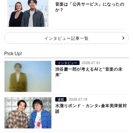
音楽は「公共サービス」になったの
か？
インタビュー記事一覧
Pick Up!
2026.07.31
インタビュー
渋谷慶一郎が考えるAIと“音楽の未
来”
2026.07.19
連載
水溜りボンド・カンタ×倉本美津留対
談