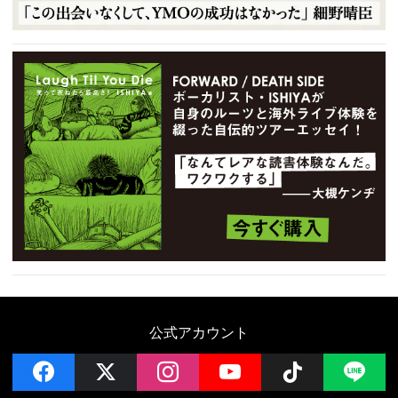
公式アカウント
facebook
x
instagram
YouTube
Follow on 
LI