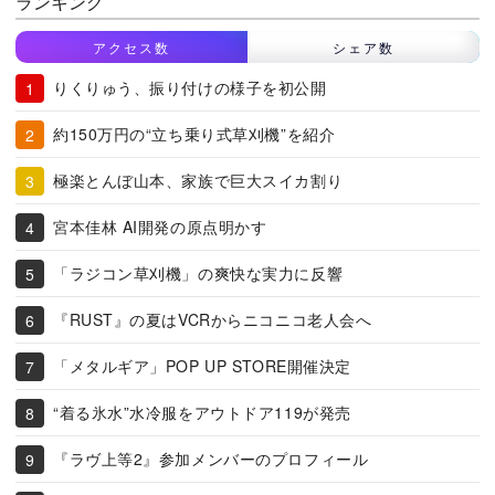
ランキング
アクセス数
シェア数
りくりゅう、振り付けの様子を初公開
約150万円の“立ち乗り式草刈機”を紹介
極楽とんぼ山本、家族で巨大スイカ割り
宮本佳林 AI開発の原点明かす
「ラジコン草刈機」の爽快な実力に反響
『RUST』の夏はVCRからニコニコ老人会へ
「メタルギア」POP UP STORE開催決定
“着る氷水”水冷服をアウトドア119が発売
『ラヴ上等2』参加メンバーのプロフィール