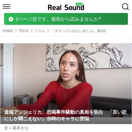
2ページ目です。最初から読みませんか?
HOME
MUSIC
MOVIE
TECH
BOOK
HOME
TECH
コラム
『ダマってられない女たち』第4回
道端アンジェリカ、恐喝事件騒動の真相を告白 「言い訳
にしか聞こえない」当時のキャラに苦悩
文＝菜本かな