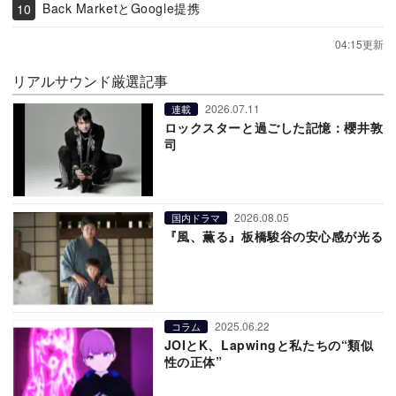
Back MarketとGoogle提携
04:15更新
リアルサウンド厳選記事
2026.07.11
連載
ロックスターと過ごした記憶：櫻井敦
司
2026.08.05
国内ドラマ
『風、薫る』板橋駿谷の安心感が光る
2025.06.22
コラム
JOIとK、Lapwingと私たちの“類似
性の正体”