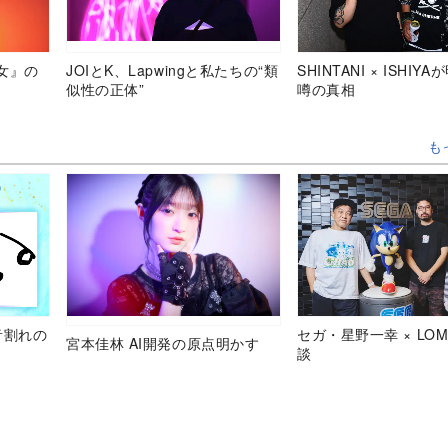
女』の
JOIとK、Lapwingと私たちの“類
SHINTANI × ISHIY
似性の正体”
噂の真相
も
音割れの
セガ・星野一幸 × LOM
宮本佳林 AI開発の原点明かす
談