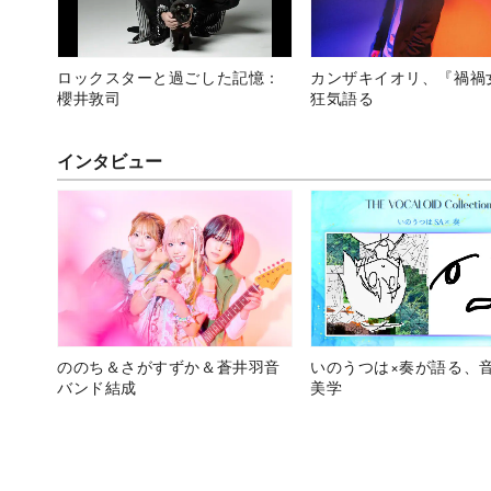
ロックスターと過ごした記憶：
カンザキイオリ、『禍禍
櫻井敦司
狂気語る
インタビュー
ののち＆さがすずか＆蒼井羽音
いのうつは×奏が語る、
バンド結成
美学