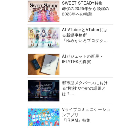
SWEET STEADY特集
雌伏の2025年から飛躍の
2026年への軌跡
AI VTuberとVTuberによ
る新鋭事務所
「ゆめかいろプロダクシ
ョン」の挑戦に迫る
AIガジェットの新星・
iFLYTEKの真実
都市型メタバースにおけ
る“権利”や“法”の課題と
は？
バーチャルシティコンソ
ーシアムの挑戦に迫る
Vライブコミュニケーショ
ンアプリ
『IRIAM』特集