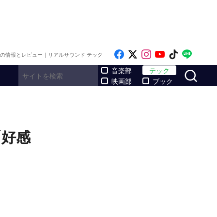
Like on Facebook
Follow on x
Follow on Inst
Follow on Y
Follow on
Follo
メの情報とレビュー｜リアルサウンド テック
サ
音楽部
テック
映画部
ブック
「好感