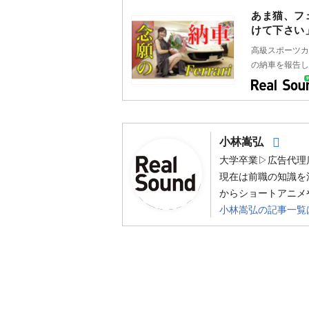
あま猫、フ
けて下さい
高級スポーツカー
の納車を報告し
Foll
小林嵩弘
大学卒業▷広告代理
現在は前職の知識を
からショートアニメや
小林嵩弘の記事一覧