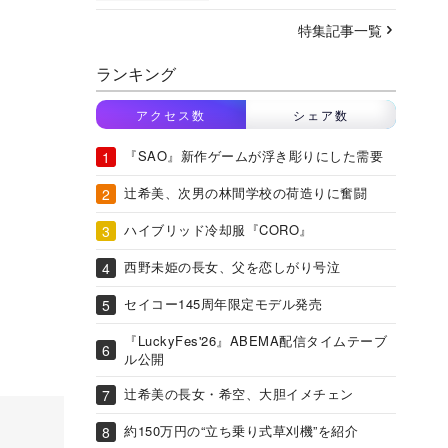
特集記事一覧
ランキング
アクセス数
シェア数
『SAO』新作ゲームが浮き彫りにした需要
辻希美、次男の林間学校の荷造りに奮闘
ハイブリッド冷却服『CORO』
西野未姫の長女、父を恋しがり号泣
セイコー145周年限定モデル発売
『LuckyFes'26』ABEMA配信タイムテーブ
ル公開
辻希美の長女・希空、大胆イメチェン
約150万円の“立ち乗り式草刈機”を紹介