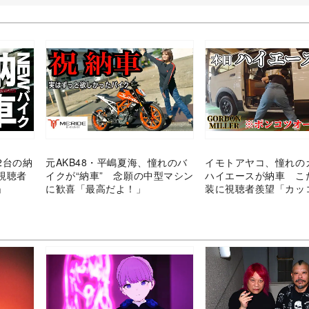
2台の納
元AKB48・平嶋夏海、憧れのバ
イモトアヤコ、憧れの
視聴者
イクが“納車” 念願の中型マシン
ハイエースが納車 こ
」
に歓喜「最高だよ！」
装に視聴者羨望「カッ
イ！」