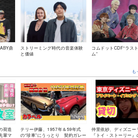
ABY鼎
ストリーミング時代の音楽体験
コムドットCDF“ラス
と価値
ム”
も
の荷造
テリー伊藤、1957年＆59年式
仲里依紗、ディズニー
先輩マ
の“珍車”にうっとり 契約ガレー
『トイ・ストーリー』