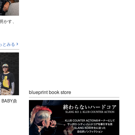
Aが明かす、
っとみる
blueprint book store
 BABY鼎