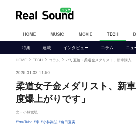
HOME
MUSIC
MOVIE
TECH
特集
連載
インタビュー
コラム
ニュ
HOME
TECH
コラム
パリ五輪・柔道金メダリスト、新車購入
2025.01.03 11:50
柔道女子金メダリスト、新車
度爆上がりです」
文＝小林嵩弘
YouTube
車
小林嵩弘
角田夏実