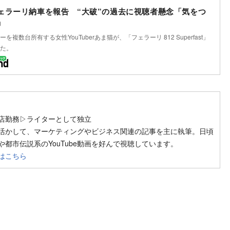
ェラーリ納車を報告 “大破”の過去に視聴者懸念「気をつ
」
を複数台所有する女性YouTuberあま猫が、「フェラーリ 812 Superfast」
た。
ow on SNS
店勤務▷ライターとして独立
活かして、マーケティングやビジネス関連の記事を主に執筆。日頃
都市伝説系のYouTube動画を好んで視聴しています。
はこちら