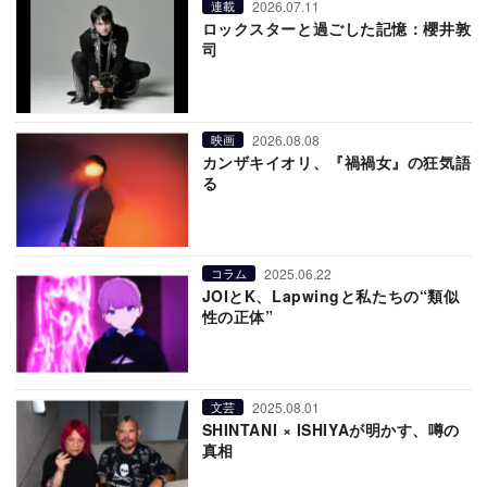
2026.07.11
連載
ロックスターと過ごした記憶：櫻井敦
司
2026.08.08
映画
カンザキイオリ、『禍禍女』の狂気語
る
2025.06.22
コラム
JOIとK、Lapwingと私たちの“類似
性の正体”
2025.08.01
文芸
SHINTANI × ISHIYAが明かす、噂の
真相