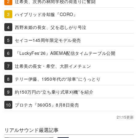
辻希美、次男の林間学校の荷造りに奮闘
ハイブリッド冷却服『CORO』
西野未姫の長女、父を恋しがり号泣
セイコー145周年限定モデル発売
『LuckyFes'26』ABEMA配信タイムテーブル公開
辻希美の長女・希空、大胆イメチェン
テリー伊藤、1950年代の“珍車”にうっとり
約150万円の“立ち乗り式草刈機”を紹介
プロテカ『360G5』8月8日発売
21:15更新
リアルサウンド厳選記事