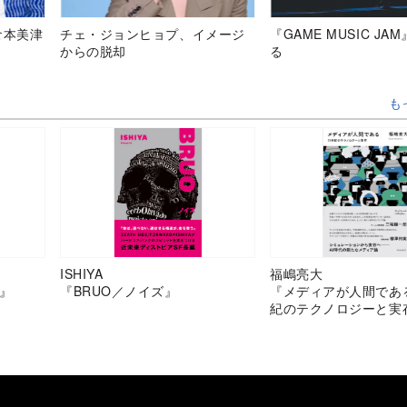
倉本美津
チェ・ジョンヒョプ、イメージ
『GAME MUSIC JA
からの脱却
る
も
ISHIYA
福嶋亮大
』
『BRUO／ノイズ』
『メディアが人間であ
紀のテクノロジーと実