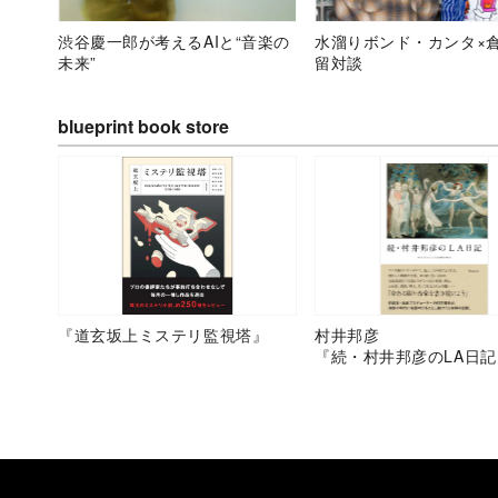
渋谷慶一郎が考えるAIと“音楽の
水溜りボンド・カンタ×
未来”
留対談
blueprint book store
『道玄坂上ミステリ監視塔』
村井邦彦
『続・村井邦彦のLA日記