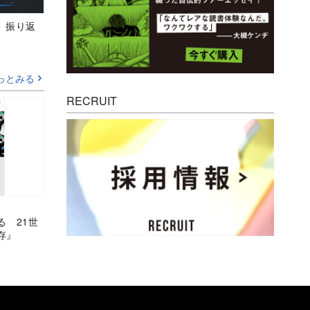
M』振り返
っとみる
RECRUIT
る 21世
存』