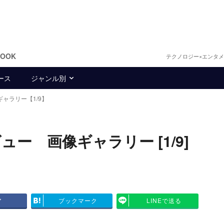
BOOK
テクノロジー×エンタ
ース
ジャンル別
ギャラリー【1/9】
レビュー 画像ギャラリー [1/9]
ア
ブックマーク
LINEで送る