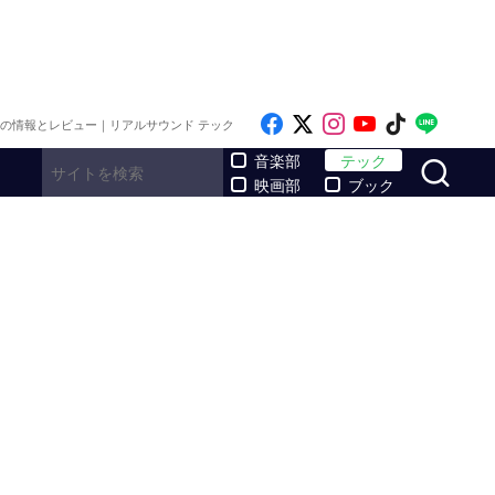
Like on Facebook
Follow on x
Follow on Inst
Follow on Y
Follow on
Follo
メの情報とレビュー｜リアルサウンド テック
サ
音楽部
テック
映画部
ブック