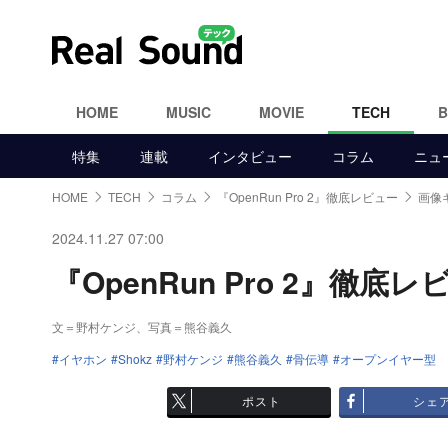
HOME
MUSIC
MOVIE
TECH
特集
連載
インタビュー
コラム
ニュ
HOME
TECH
コラム
『OpenRun Pro 2』徹底レビュー
画像
2024.11.27 07:00
『OpenRun Pro 2』徹底
文＝野村ケンジ、写真＝熊谷義久
イヤホン
Shokz
野村ケンジ
熊谷義久
骨伝導
オープンイヤー型
ポスト
シェ