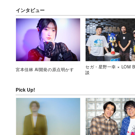
インタビュー
セガ・星野一幸 × LOM B
宮本佳林 AI開発の原点明かす
談
Pick Up!