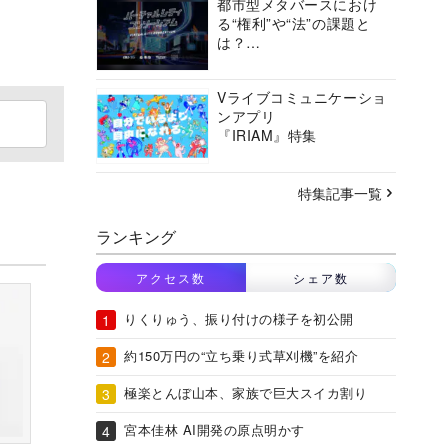
都市型メタバースにおけ
る“権利”や“法”の課題と
は？
バーチャルシティコンソ
ーシアムの挑戦に迫る
Vライブコミュニケーショ
ンアプリ
『IRIAM』特集
特集記事一覧
ランキング
アクセス数
シェア数
りくりゅう、振り付けの様子を初公開
約150万円の“立ち乗り式草刈機”を紹介
極楽とんぼ山本、家族で巨大スイカ割り
宮本佳林 AI開発の原点明かす