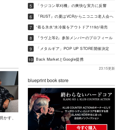
「ラジコン草刈機」の爽快な実力に反響
『RUST』の夏はVCRからニコニコ老人会へ
“着る氷水”水冷服をアウトドア119が発売
『ラヴ上等2』参加メンバーのプロフィール
「メタルギア」POP UP STORE開催決定
Back MarketとGoogle提携
23:15更新
blueprint book store
Aが明かす、