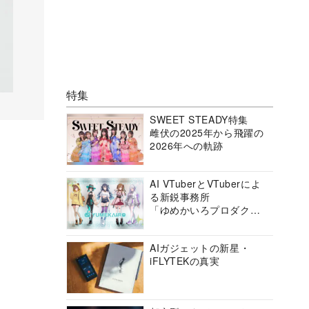
特集
SWEET STEADY特集
雌伏の2025年から飛躍の
2026年への軌跡
AI VTuberとVTuberによ
る新鋭事務所
「ゆめかいろプロダクシ
ョン」の挑戦に迫る
AIガジェットの新星・
iFLYTEKの真実