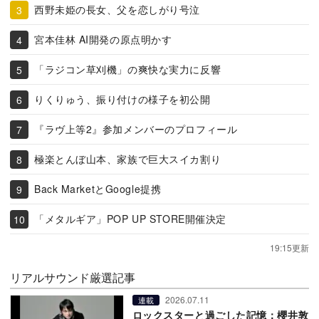
西野未姫の長女、父を恋しがり号泣
宮本佳林 AI開発の原点明かす
「ラジコン草刈機」の爽快な実力に反響
りくりゅう、振り付けの様子を初公開
『ラヴ上等2』参加メンバーのプロフィール
極楽とんぼ山本、家族で巨大スイカ割り
Back MarketとGoogle提携
「メタルギア」POP UP STORE開催決定
19:15更新
リアルサウンド厳選記事
2026.07.11
連載
ロックスターと過ごした記憶：櫻井敦