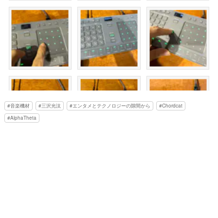
音楽機材
三沢光汰
エンタメとテクノロジーの隙間から
Chordcat
AlphaTheta