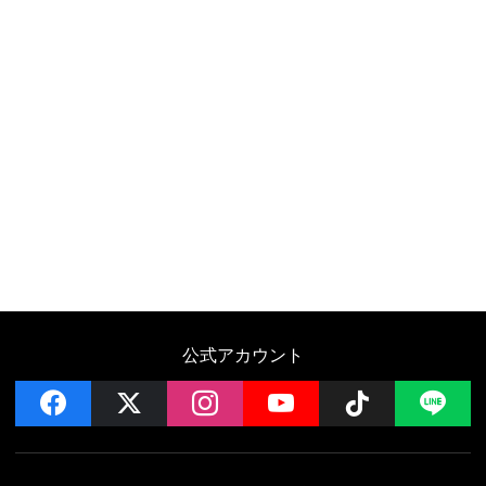
公式アカウント
facebook
x
instagram
YouTube
Follow on 
LI