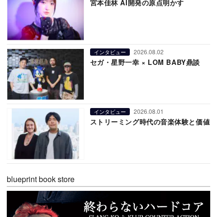
宮本佳林 AI開発の原点明かす
2026.08.02
インタビュー
セガ・星野一幸 × LOM BABY鼎談
2026.08.01
インタビュー
ストリーミング時代の音楽体験と価値
blueprint book store