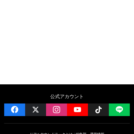
公式アカウント
facebook
x
instagram
YouTube
Follow on 
LI
リアルサウンドテックとは
編集部・運営情報