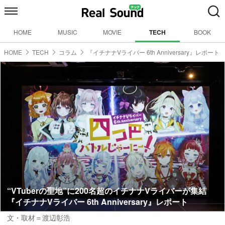
HOME
MUSIC
MOVIE
TECH
BOOK
HOME
TECH
コラム
『イチナナVライバー 6th Anniversary』レポート
“VTuberの聖地”に200名超のイチナナVライバーが集結
『イチナナVライバー 6th Anniversary』レポート
文・取材＝渡辺彰浩