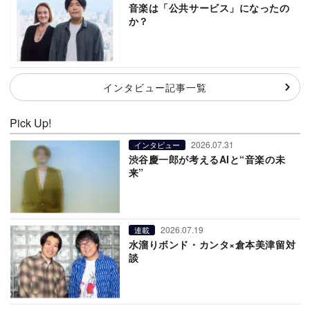
音楽は「公共サービス」になったの
か？
インタビュー記事一覧
Pick Up!
2026.07.31
インタビュー
渋谷慶一郎が考えるAIと“音楽の未
来”
2026.07.19
連載
水溜りボンド・カンタ×倉本美津留対
談