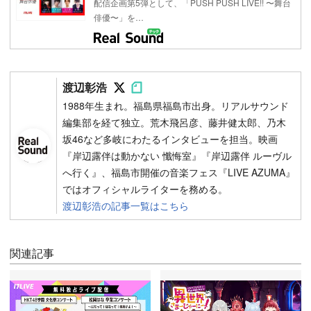
配信企画第5弾として、「PUSH PUSH LIVE!! 〜舞台
俳優〜」を…
Follow on SNS
Follow on SNS
渡辺彰浩
1988年生まれ。福島県福島市出身。リアルサウンド
編集部を経て独立。荒木飛呂彦、藤井健太郎、乃木
坂46など多岐にわたるインタビューを担当。映画
『岸辺露伴は動かない 懺悔室』『岸辺露伴 ルーヴル
へ行く』、福島市開催の音楽フェス『LIVE AZUMA』
ではオフィシャルライターを務める。
渡辺彰浩の記事一覧はこちら
関連記事