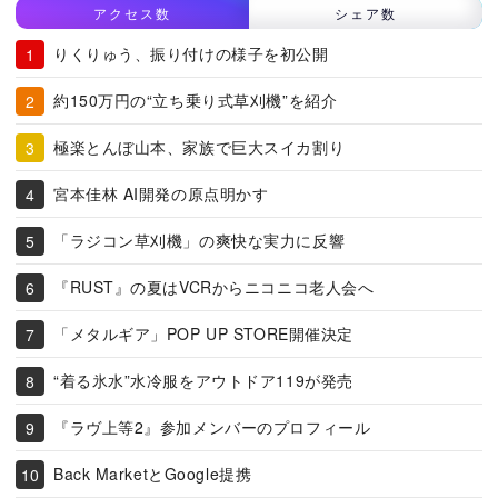
アクセス数
シェア数
りくりゅう、振り付けの様子を初公開
約150万円の“立ち乗り式草刈機”を紹介
極楽とんぼ山本、家族で巨大スイカ割り
宮本佳林 AI開発の原点明かす
「ラジコン草刈機」の爽快な実力に反響
『RUST』の夏はVCRからニコニコ老人会へ
「メタルギア」POP UP STORE開催決定
“着る氷水”水冷服をアウトドア119が発売
『ラヴ上等2』参加メンバーのプロフィール
Back MarketとGoogle提携