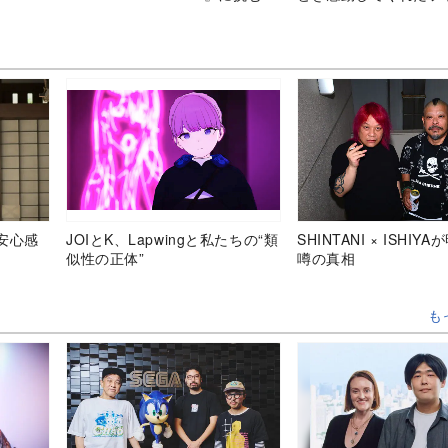
ンバーたちを掘り下げる
たことが嬉しかった」
安心感
JOIとK、Lapwingと私たちの“類
SHINTANI × ISHIY
似性の正体”
噂の真相
も