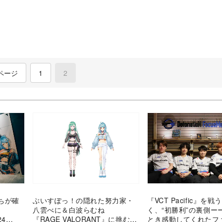
ページ
1
2
(current)
ちが確
ぶいすぽっ！の隠れた努力家・
『VCT Pacific』を
八雲べに＆白波らむね
く、“初勝利”の裏側ー
24
『RAGE VALORANT』に挑むメ
とき感動してくれたフ