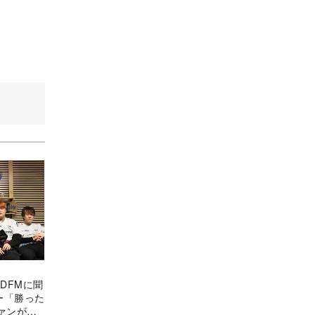
戦うDFMに聞
ー「勝った
ァンがい