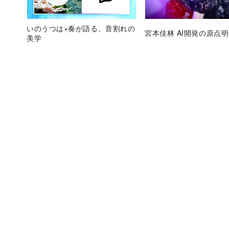
いのうつは×奏が語る、音割れの
宮本佳林 AI開発の原点
美学