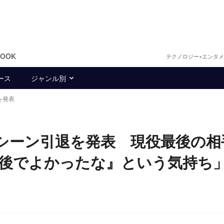
BOOK
テクノロジー×エンタ
ース
ジャンル別
退を発表
z、競技シーン引退を発表 現役最後の
らが最後でよかったな』という気持ち