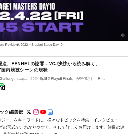
rs Reykjavík 2022 – Bracket Stage Day10
の躍進、FENNELの謝罪…VCJ決勝から読み解く、
NT国内競技シーンの現状
allengers Japan 2024 Split 2 Playoff Finals」が開催され、RI…
Follow on SNS
Follow on SNS
Follow on SNS
Author web site
ック編集部
ロジー」をキーワードに、様々なトピックを特集・インタビュー・
どの形式で、わかりやすく、そして詳しくお届けします。注目の連