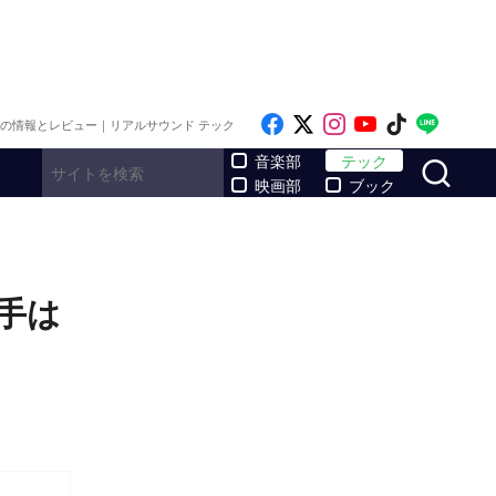
Like on Facebook
Follow on x
Follow on Inst
Follow on Y
Follow on
Follo
メの情報とレビュー｜リアルサウンド テック
サ
音楽部
テック
映画部
ブック
相手は
」