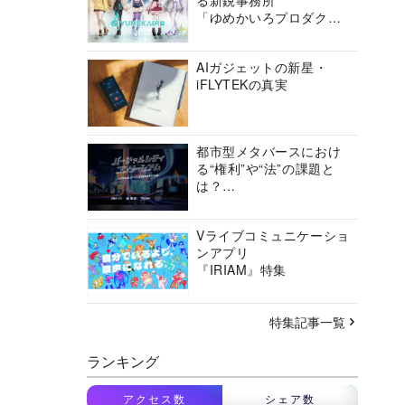
る新鋭事務所
「ゆめかいろプロダクシ
ョン」の挑戦に迫る
AIガジェットの新星・
iFLYTEKの真実
都市型メタバースにおけ
る“権利”や“法”の課題と
は？
バーチャルシティコンソ
ーシアムの挑戦に迫る
Vライブコミュニケーショ
ンアプリ
『IRIAM』特集
特集記事一覧
ランキング
アクセス数
シェア数