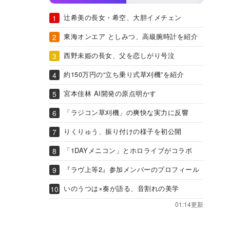
辻希美の長女・希空、大胆イメチェン
東海オンエア としみつ、高級腕時計を紹介
西野未姫の長女、父を恋しがり号泣
約150万円の“立ち乗り式草刈機”を紹介
宮本佳林 AI開発の原点明かす
「ラジコン草刈機」の爽快な実力に反響
りくりゅう、振り付けの様子を初公開
「1DAYメニコン」とホロライブがコラボ
『ラヴ上等2』参加メンバーのプロフィール
いのうつは×奏が語る、音割れの美学
01:14更新