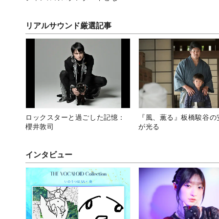
か
feat.VSPO!』現地レポ
リアルサウンド厳選記事
ロックスターと過ごした記憶：
『風、薫る』板橋駿谷の
櫻井敦司
が光る
インタビュー