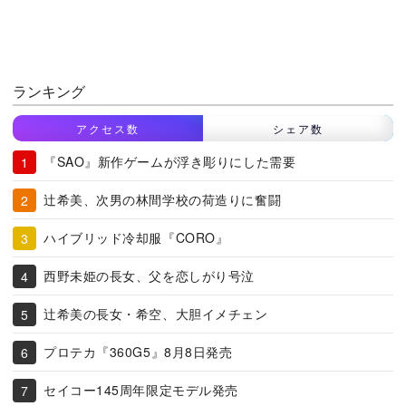
ランキング
アクセス数
シェア数
『SAO』新作ゲームが浮き彫りにした需要
辻希美、次男の林間学校の荷造りに奮闘
ハイブリッド冷却服『CORO』
西野未姫の長女、父を恋しがり号泣
辻希美の長女・希空、大胆イメチェン
プロテカ『360G5』8月8日発売
セイコー145周年限定モデル発売