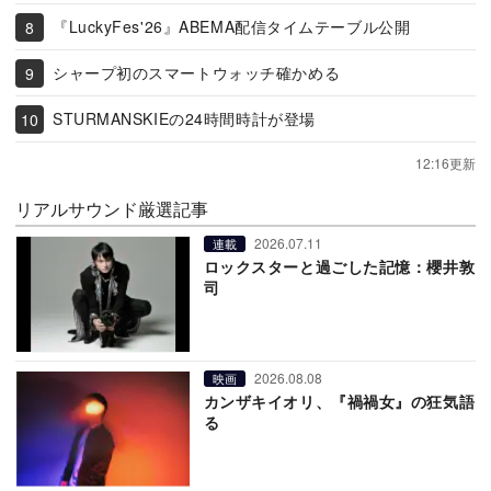
『LuckyFes'26』ABEMA配信タイムテーブル公開
シャープ初のスマートウォッチ確かめる
STURMANSKIEの24時間時計が登場
12:16更新
リアルサウンド厳選記事
2026.07.11
連載
ロックスターと過ごした記憶：櫻井敦
司
2026.08.08
映画
カンザキイオリ、『禍禍女』の狂気語
る