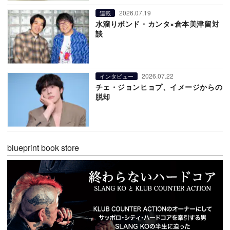
2026.07.19
連載
水溜りボンド・カンタ×倉本美津留対
談
2026.07.22
インタビュー
チェ・ジョンヒョプ、イメージからの
脱却
blueprint book store