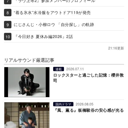
『ラヴ上等2』参加メンバーのプロフィール
“着る氷水”水冷服をアウトドア119が発売
にじさんじ・小柳ロウ 「自分探し」の軌跡
『今日好き 夏休み編2026』2話
21:16更新
リアルサウンド厳選記事
2026.07.11
連載
ロックスターと過ごした記憶：櫻井敦
司
2026.08.05
国内ドラマ
『風、薫る』板橋駿谷の安心感が光る