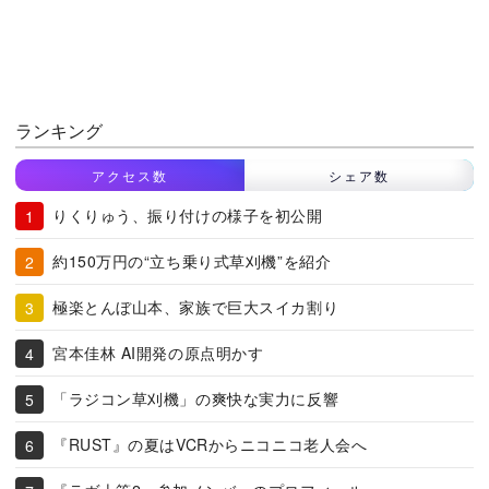
ランキング
アクセス数
シェア数
りくりゅう、振り付けの様子を初公開
約150万円の“立ち乗り式草刈機”を紹介
極楽とんぼ山本、家族で巨大スイカ割り
宮本佳林 AI開発の原点明かす
「ラジコン草刈機」の爽快な実力に反響
『RUST』の夏はVCRからニコニコ老人会へ