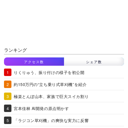
ランキング
アクセス数
シェア数
りくりゅう、振り付けの様子を初公開
約150万円の“立ち乗り式草刈機”を紹介
極楽とんぼ山本、家族で巨大スイカ割り
宮本佳林 AI開発の原点明かす
「ラジコン草刈機」の爽快な実力に反響