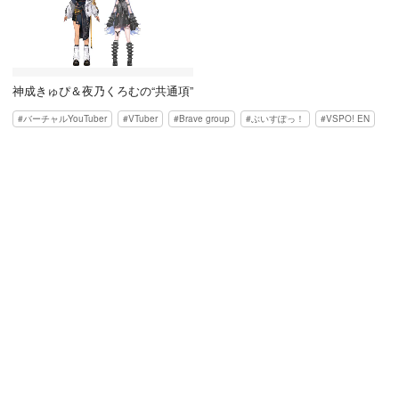
神成きゅぴ＆夜乃くろむの“共通項”
バーチャルYouTuber
VTuber
Brave group
ぶいすぽっ！
VSPO! EN