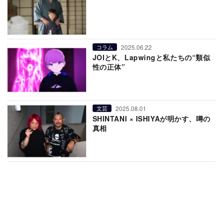
2025.06.22
コラム
JOIとK、Lapwingと私たちの“類似
性の正体”
2025.08.01
文芸
SHINTANI × ISHIYAが明かす、噂の
真相