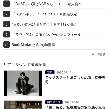
『RUST』の夏はVCRからニコニコ老人会へ
「メタルギア」POP UP STORE開催決定
“着る氷水”水冷服をアウトドア119が発売
『ラヴ上等2』参加メンバーのプロフィール
Back MarketとGoogle提携
04:15更新
リアルサウンド厳選記事
2026.07.11
連載
ロックスターと過ごした記憶：櫻井敦
司
2026.08.05
国内ドラマ
『風、薫る』板橋駿谷の安心感が光る