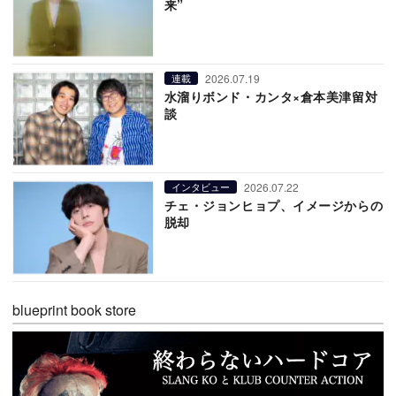
来”
2026.07.19
連載
水溜りボンド・カンタ×倉本美津留対
談
2026.07.22
インタビュー
チェ・ジョンヒョプ、イメージからの
脱却
blueprint book store