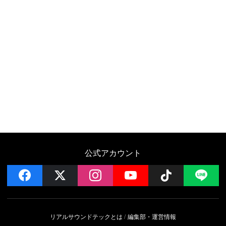
公式アカウント
facebook
x
instagram
YouTube
Follow on 
LI
リアルサウンドテックとは
編集部・運営情報