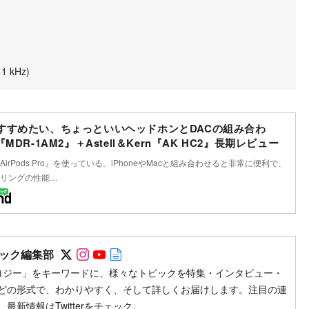
1 kHz)
すすめたい、ちょっといいヘッドホンとDACの組み合わ
MDR-1AM2』＋Astell＆Kern『AK HC2』長期レビュー
irPods Pro』を使っている。iPhoneやMacと組み合わせると非常に便利で、
リングの性能…
Follow on SNS
Follow on SNS
Follow on SNS
Author web site
ック編集部
ロジー」をキーワードに、様々なトピックを特集・インタビュー・
どの形式で、わかりやすく、そして詳しくお届けします。注目の連
最新情報はTwitterをチェック。