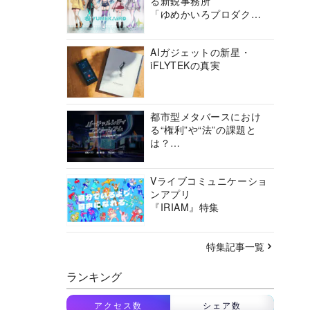
る新鋭事務所
「ゆめかいろプロダクシ
ョン」の挑戦に迫る
AIガジェットの新星・
iFLYTEKの真実
都市型メタバースにおけ
る“権利”や“法”の課題と
は？
バーチャルシティコンソ
ーシアムの挑戦に迫る
Vライブコミュニケーショ
ンアプリ
『IRIAM』特集
特集記事一覧
ランキング
アクセス数
シェア数