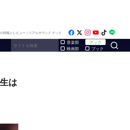
Like on Facebook
Follow on x
Follow on Inst
Follow on Y
Follow on
Follo
メの情報とレビュー｜リアルサウンド テック
サ
音楽部
テック
映画部
ブック
再生は