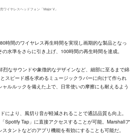
1発売ワイヤレスヘッドフォン「Major V」
は最大80時間のワイヤレス再生時間を実現し画期的な製品となっ
』はその水準をさらに引き上げ、100時間の再生時間を達成。
鮮烈なサウンドや象徴的なデザインなど、細部に至るまで綿
用とスピード感を求めるミュージックラバーに向けて作られ
マーシャルルックを備えた上で、日常使いの摩擦にも耐えるよう
ドにより、風切り音が軽減されることで通話品質も向上。
otify Tap」に直接アクセスすることが可能。Marshallア
シスタントなどのアプリ機能を有効にすることも可能だ。