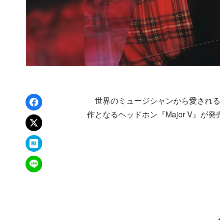
Facebookでシェア
世界のミュージシャンから愛されるイギ
作となるヘッドホン『Major V』が
xでポスト
はてなブックマーク
LINEで送る