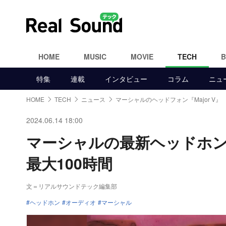
HOME
MUSIC
MOVIE
TECH
特集
連載
インタビュー
コラム
ニュ
HOME
TECH
ニュース
マーシャルのヘッドフォン『Major V』
2024.06.14 18:00
マーシャルの最新ヘッドホン『
最大100時間
文＝リアルサウンドテック編集部
ヘッドホン
オーディオ
マーシャル