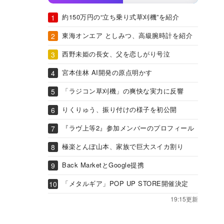
約150万円の“立ち乗り式草刈機”を紹介
東海オンエア としみつ、高級腕時計を紹介
西野未姫の長女、父を恋しがり号泣
宮本佳林 AI開発の原点明かす
「ラジコン草刈機」の爽快な実力に反響
りくりゅう、振り付けの様子を初公開
『ラヴ上等2』参加メンバーのプロフィール
極楽とんぼ山本、家族で巨大スイカ割り
Back MarketとGoogle提携
「メタルギア」POP UP STORE開催決定
19:15更新