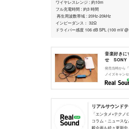
ワイヤレスレンジ : 約10m
フル充電時間 : 約3 時間
再生周波数帯域 : 20Hz-20kHz
インピーダンス： 32Ω
ドライバー感度 106 dB SPL (100 mV @ 
音楽好きに
せ SONY『
発売当時から『A
ノイズキャンセ
リアルサウンドテ
「エンタメ×テクノ
コラム・ニュースな
載企画も続々更新中。