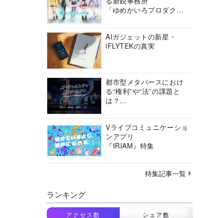
る新鋭事務所
「ゆめかいろプロダクシ
ョン」の挑戦に迫る
AIガジェットの新星・
iFLYTEKの真実
都市型メタバースにおけ
る“権利”や“法”の課題と
は？
バーチャルシティコンソ
ーシアムの挑戦に迫る
Vライブコミュニケーショ
ンアプリ
『IRIAM』特集
特集記事一覧
ランキング
アクセス数
シェア数