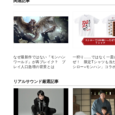
関連記事
なぜ最新作ではない『モンハン
一狩り……ではなく一皿
ワールド』が再ブレイク？ プ
ぜ！ 限定Tシャツも当
レイ人口急増の背景とは
シロー×モンハン」コラ
にスタート
リアルサウンド厳選記事