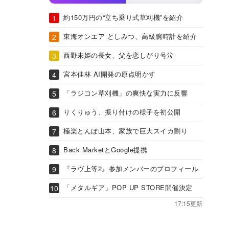
約150万円の“立ち乗り式草刈機”を紹介
東海オンエア としみつ、高級腕時計を紹介
西野未姫の長女、父を恋しがり号泣
宮本佳林 AI開発の原点明かす
「ラジコン草刈機」の爽快な実力に反響
りくりゅう、振り付けの様子を初公開
極楽とんぼ山本、家族で巨大スイカ割り
Back MarketとGoogle提携
『ラヴ上等2』参加メンバーのプロフィール
「メタルギア」POP UP STORE開催決定
17:15更新