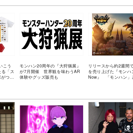
いこう
モンハン20周年の『大狩猟展』
リリースから約2週間で
たる「ス
が7月開催 世界観を味わうAR
を売り上げた『モンハ
ボがつい
体験やグッズ販売も
Now』 「モンハン」
報ゲームの相性を考え