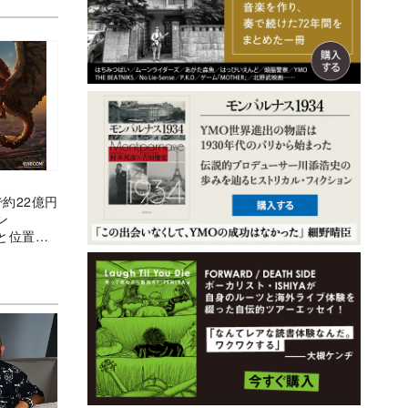
約22億円
ン
と位置情
る