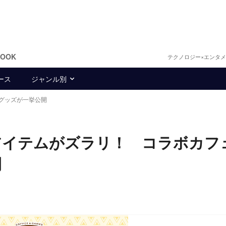
BOOK
テクノロジー×エンタ
ース
ジャンル別
グッズが一挙公開
アイテムがズラリ！ コラボカフ
開