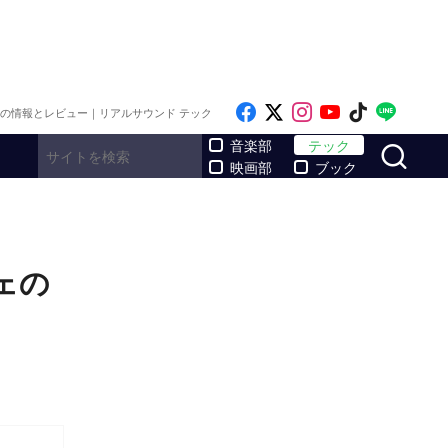
Like on Facebook
Follow on x
Follow on Inst
Follow on Y
Follow on
Follo
メの情報とレビュー｜リアルサウンド テック
サ
音楽部
テック
映画部
ブック
ェの