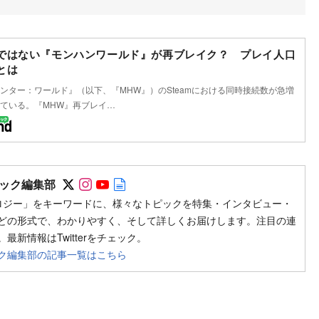
ではない『モンハンワールド』が再ブレイク？ プレイ人口
とは
ンター：ワールド』（以下、『MHW』）のSteamにおける同時接続数が急増
ている。『MHW』再ブレイ…
Follow on SNS
Follow on SNS
Follow on SNS
Author web site
ック編集部
ロジー」をキーワードに、様々なトピックを特集・インタビュー・
どの形式で、わかりやすく、そして詳しくお届けします。注目の連
最新情報はTwitterをチェック。
ク編集部の記事一覧はこちら