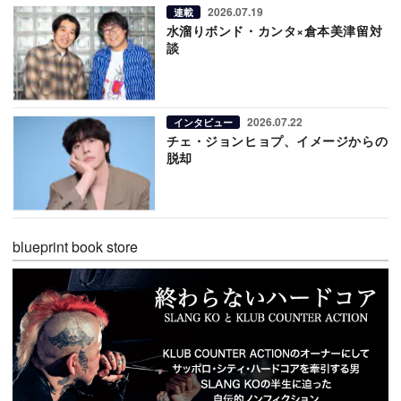
2026.07.19
連載
水溜りボンド・カンタ×倉本美津留対
談
2026.07.22
インタビュー
チェ・ジョンヒョプ、イメージからの
脱却
blueprint book store