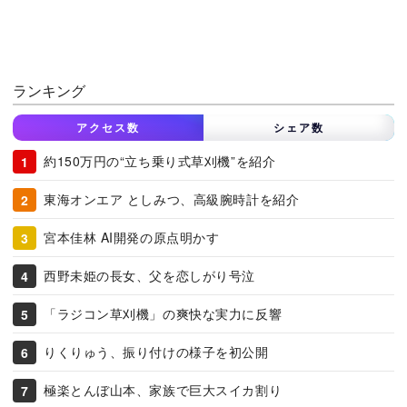
ランキング
アクセス数
シェア数
約150万円の“立ち乗り式草刈機”を紹介
東海オンエア としみつ、高級腕時計を紹介
宮本佳林 AI開発の原点明かす
西野未姫の長女、父を恋しがり号泣
「ラジコン草刈機」の爽快な実力に反響
りくりゅう、振り付けの様子を初公開
極楽とんぼ山本、家族で巨大スイカ割り