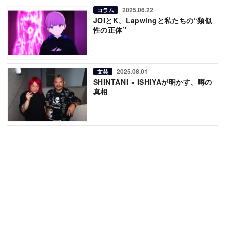
2025.06.22
コラム
JOIとK、Lapwingと私たちの“類似
性の正体”
2025.08.01
文芸
SHINTANI × ISHIYAが明かす、噂の
真相