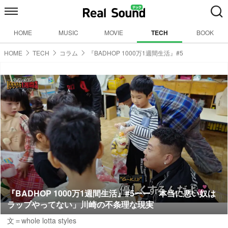
HOME
MUSIC
MOVIE
TECH
BOOK
HOME
TECH
コラム
『BADHOP 1000万1週間生活』#5
『BADHOP 1000万1週間生活』#5ーー「本当に悪い奴は
ラップやってない」川崎の不条理な現実
文＝whole lotta styles