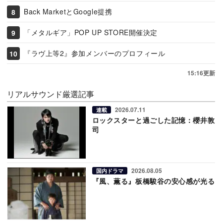
Back MarketとGoogle提携
「メタルギア」POP UP STORE開催決定
『ラヴ上等2』参加メンバーのプロフィール
15:16更新
リアルサウンド厳選記事
2026.07.11
連載
ロックスターと過ごした記憶：櫻井敦
司
2026.08.05
国内ドラマ
『風、薫る』板橋駿谷の安心感が光る