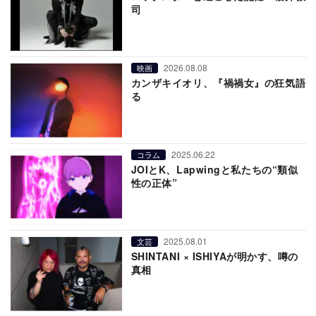
司
2026.08.08
映画
カンザキイオリ、『禍禍女』の狂気語
る
2025.06.22
コラム
JOIとK、Lapwingと私たちの“類似
性の正体”
2025.08.01
文芸
SHINTANI × ISHIYAが明かす、噂の
真相