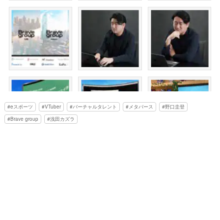
eスポーツ
VTuber
バーチャルタレント
メタバース
野口圭登
Brave group
浅田カズラ