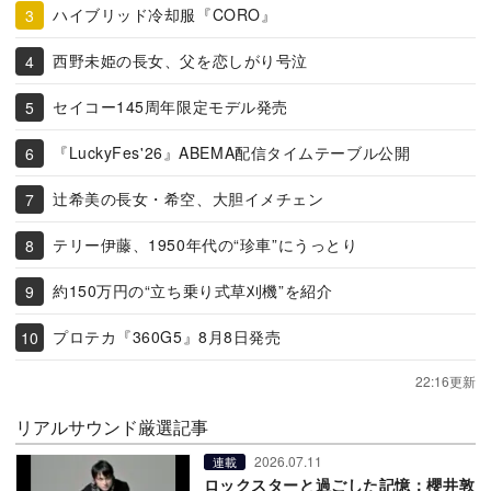
ハイブリッド冷却服『CORO』
西野未姫の長女、父を恋しがり号泣
セイコー145周年限定モデル発売
『LuckyFes'26』ABEMA配信タイムテーブル公開
辻希美の長女・希空、大胆イメチェン
テリー伊藤、1950年代の“珍車”にうっとり
約150万円の“立ち乗り式草刈機”を紹介
プロテカ『360G5』8月8日発売
22:16更新
リアルサウンド厳選記事
2026.07.11
連載
ロックスターと過ごした記憶：櫻井敦