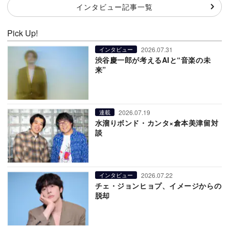
インタビュー記事一覧
Pick Up!
2026.07.31
インタビュー
渋谷慶一郎が考えるAIと“音楽の未
来”
2026.07.19
連載
水溜りボンド・カンタ×倉本美津留対
談
2026.07.22
インタビュー
チェ・ジョンヒョプ、イメージからの
脱却