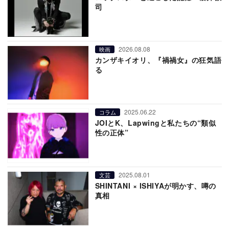
司
2026.08.08
映画
カンザキイオリ、『禍禍女』の狂気語
る
2025.06.22
コラム
JOIとK、Lapwingと私たちの“類似
性の正体”
2025.08.01
文芸
SHINTANI × ISHIYAが明かす、噂の
真相