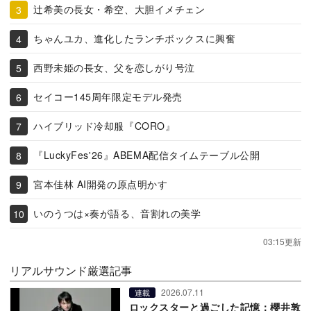
辻希美の長女・希空、大胆イメチェン
ちゃんユカ、進化したランチボックスに興奮
西野未姫の長女、父を恋しがり号泣
セイコー145周年限定モデル発売
ハイブリッド冷却服『CORO』
『LuckyFes'26』ABEMA配信タイムテーブル公開
宮本佳林 AI開発の原点明かす
いのうつは×奏が語る、音割れの美学
03:15更新
リアルサウンド厳選記事
2026.07.11
連載
ロックスターと過ごした記憶：櫻井敦