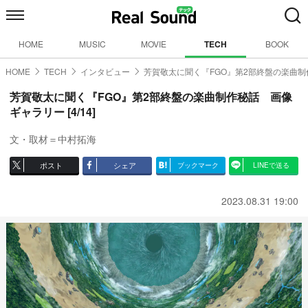
HOME
MUSIC
MOVIE
TECH
BOOK
HOME
TECH
インタビュー
芳賀敬太に聞く『FGO』第2部終盤の楽曲制
芳賀敬太に聞く『FGO』第2部終盤の楽曲制作秘話 画像
ギャラリー [4/14]
文・取材＝中村拓海
ポスト
シェア
ブックマーク
LINEで送る
2023.08.31 19:00