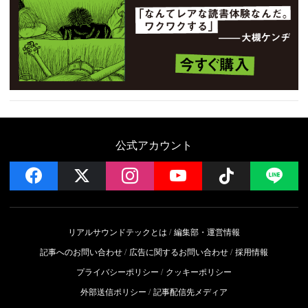
公式アカウント
facebook
x
instagram
YouTube
Follow on 
LI
リアルサウンドテックとは
編集部・運営情報
記事へのお問い合わせ
広告に関するお問い合わせ
採用情報
プライバシーポリシー
クッキーポリシー
外部送信ポリシー
記事配信先メディア