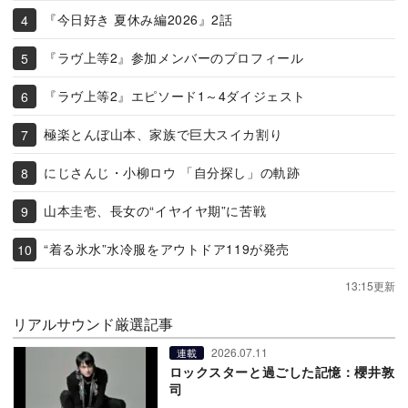
『今日好き 夏休み編2026』2話
『ラヴ上等2』参加メンバーのプロフィール
『ラヴ上等2』エピソード1～4ダイジェスト
極楽とんぼ山本、家族で巨大スイカ割り
にじさんじ・小柳ロウ 「自分探し」の軌跡
山本圭壱、長女の“イヤイヤ期”に苦戦
“着る氷水”水冷服をアウトドア119が発売
13:15更新
リアルサウンド厳選記事
2026.07.11
連載
ロックスターと過ごした記憶：櫻井敦
司