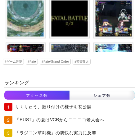
ゲーム音楽
Fate
Fate/Grand Order
芳賀敬太
ランキング
アクセス数
シェア数
りくりゅう、振り付けの様子を初公開
『RUST』の夏はVCRからニコニコ老人会へ
「ラジコン草刈機」の爽快な実力に反響