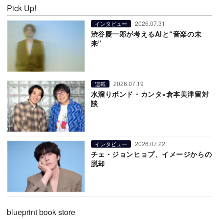
Pick Up!
2026.07.31
インタビュー
渋谷慶一郎が考えるAIと“音楽の未
来”
2026.07.19
連載
水溜りボンド・カンタ×倉本美津留対
談
2026.07.22
インタビュー
チェ・ジョンヒョプ、イメージからの
脱却
blueprint book store