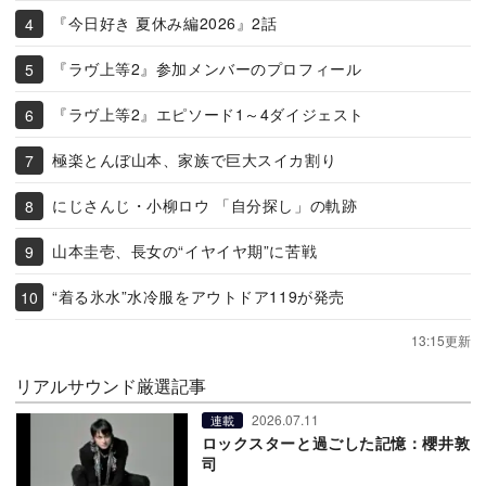
『今日好き 夏休み編2026』2話
『ラヴ上等2』参加メンバーのプロフィール
『ラヴ上等2』エピソード1～4ダイジェスト
極楽とんぼ山本、家族で巨大スイカ割り
にじさんじ・小柳ロウ 「自分探し」の軌跡
山本圭壱、長女の“イヤイヤ期”に苦戦
“着る氷水”水冷服をアウトドア119が発売
13:15更新
リアルサウンド厳選記事
2026.07.11
連載
ロックスターと過ごした記憶：櫻井敦
司