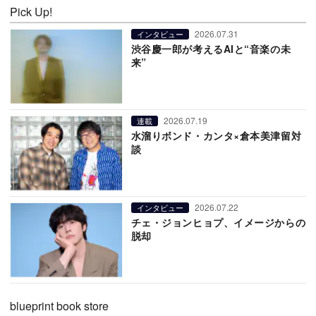
Pick Up!
2026.07.31
インタビュー
渋谷慶一郎が考えるAIと“音楽の未
来”
2026.07.19
連載
水溜りボンド・カンタ×倉本美津留対
談
2026.07.22
インタビュー
チェ・ジョンヒョプ、イメージからの
脱却
blueprint book store