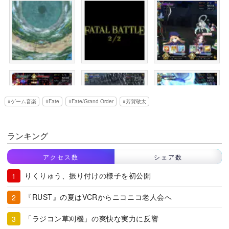
ゲーム音楽
Fate
Fate/Grand Order
芳賀敬太
ランキング
アクセス数
シェア数
りくりゅう、振り付けの様子を初公開
『RUST』の夏はVCRからニコニコ老人会へ
「ラジコン草刈機」の爽快な実力に反響