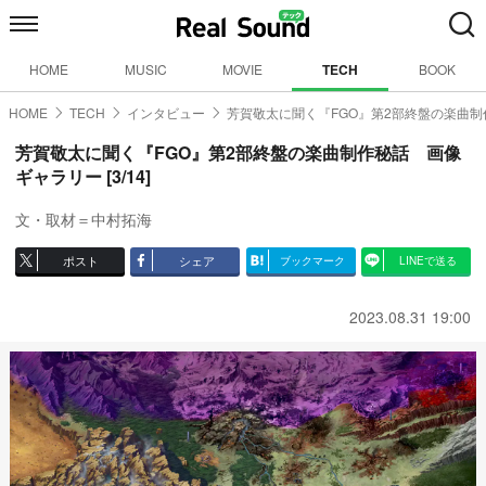
HOME
MUSIC
MOVIE
TECH
BOOK
HOME
TECH
インタビュー
芳賀敬太に聞く『FGO』第2部終盤の楽曲制
芳賀敬太に聞く『FGO』第2部終盤の楽曲制作秘話 画像
ギャラリー [3/14]
文・取材＝中村拓海
ポスト
シェア
ブックマーク
LINEで送る
2023.08.31 19:00