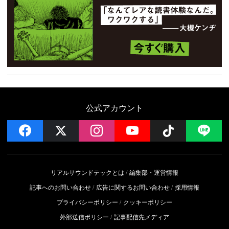
公式アカウント
facebook
x
instagram
YouTube
Follow on 
LI
リアルサウンドテックとは
編集部・運営情報
記事へのお問い合わせ
広告に関するお問い合わせ
採用情報
プライバシーポリシー
クッキーポリシー
外部送信ポリシー
記事配信先メディア